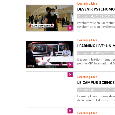
Learning Live
DEVENIR PSYCHOMOT
Emission du
01/02/2021
- 
Psychomotricien: un métier 
Psychomotricien. Psychomotri
Learning Live
LEARNING LIVE: UN
Emission du
18/09/2020
- 
Découvrir le MBA Internation
pour le MBA International B
Learning Live
LE CAMPUS SCIENCES
Emission du
24/05/2020
- 
Learning Live continue de r
de la France. A deux heures 
Learning Live