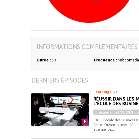
INFORMATIONS COMPLÉMENTAIRES 
Durée :
30
Fréquence :
hebdomada
DERNIERS ÉPISODES
Learning Live
RÉUSSIR DANS LES M
L’ÉCOLE DES BUSIN
Emission du
24/05/2021
- 
L’ICL: l’école des Business
Portes Ouvertes avec l’ICL:
alternance....