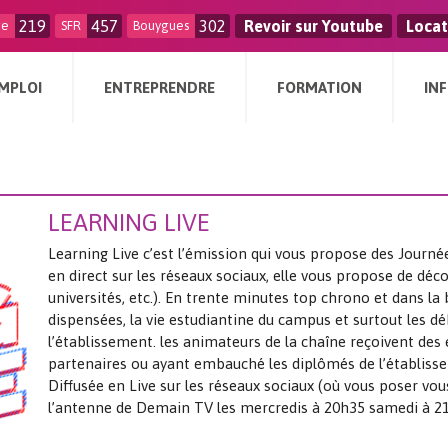
219
457
302
Revoir sur Youtube
Locat
ge
SFR
Bouygues
MPLOI
ENTREPRENDRE
FORMATION
IN
LEARNING LIVE
Learning Live c’est l’émission qui vous propose des Journ
en direct sur les réseaux sociaux, elle vous propose de déc
universités, etc.). En trente minutes top chrono et dans l
dispensées, la vie estudiantine du campus et surtout les d
l’établissement. les animateurs de la chaîne reçoivent des é
partenaires ou ayant embauché les diplômés de l’établiss
Diffusée en Live sur les réseaux sociaux (où vous poser vous
l’antenne de Demain TV les mercredis à 20h35 samedi à 2