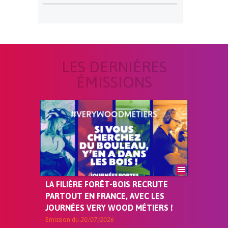
LES DERNIÈRES
ÉMISSIONS
LA FILIÈRE FORÊT-BOIS RECRUTE
PARTOUT EN FRANCE, AVEC LES
JOURNÉES VERY WOOD MÉTIERS !
Emission du
20/07/2026