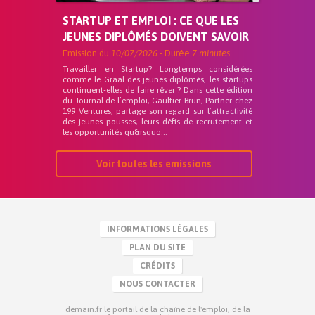
STARTUP ET EMPLOI : CE QUE LES
JEUNES DIPLÔMÉS DOIVENT SAVOIR
Emission du
10/07/2026
- Durée
7 minutes
Travailler en Startup? Longtemps considérées
comme le Graal des jeunes diplômés, les startups
continuent-elles de faire rêver ? Dans cette édition
du Journal de l’emploi, Gaultier Brun, Partner chez
199 Ventures, partage son regard sur l’attractivité
des jeunes pousses, leurs défis de recrutement et
les opportunités qu&rsquo...
Voir toutes les emissions
INFORMATIONS LÉGALES
PLAN DU SITE
CRÉDITS
NOUS CONTACTER
demain.fr le portail de la chaîne de l'emploi, de la