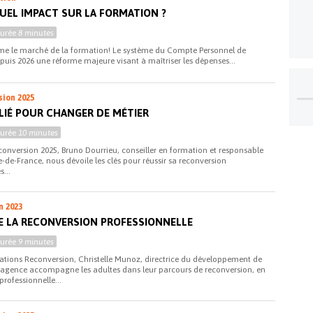
QUEL IMPACT SUR LA FORMATION ?
Durée
8 minutes
me le marché de la formation! Le système du Compte Personnel de
uis 2026 une réforme majeure visant à maîtriser les dépenses...
sion 2025
LLIÉ POUR CHANGER DE MÉTIER
Durée
10 minutes
conversion 2025, Bruno Dourrieu, conseiller en formation et responsable
de-France, nous dévoile les clés pour réussir sa reconversion
s...
n 2023
DE LA RECONVERSION PROFESSIONNELLE
Durée
9 minutes
ations Reconversion, Christelle Munoz, directrice du développement de
’agence accompagne les adultes dans leur parcours de reconversion, en
professionnelle...