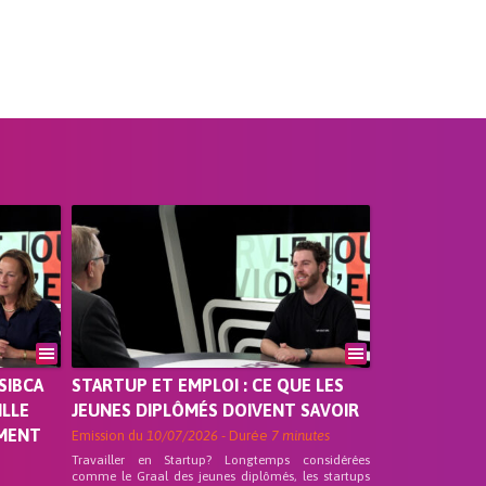
SIBCA
STARTUP ET EMPLOI : CE QUE LES
ILLE
JEUNES DIPLÔMÉS DOIVENT SAVOIR
EMENT
Emission du
10/07/2026
- Durée
7 minutes
Travailler en Startup? Longtemps considérées
comme le Graal des jeunes diplômés, les startups