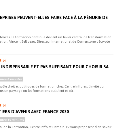
i
RISES PEUVENT-ELLES FAIRE FACE À LA PÉNURIE DE
ences, la formation continue devient un levier central de transformation.
tion, Vincent Belliveau, Directeur International de Cornerstone décrypte
ation
L INDISPENSABLE ET PAS SUFFISANT POUR CHOISIR SA
Durée
4 minutes
pôle droit et politiques de formation chez Centre Inffo est l’invité du
ns un paysage où les formations pullulent et où...
ation
IERS D’AVENIR AVEC FRANCE 2030
Durée
15 minutes
al de la Formation, Centre Inffo et Demain TV vous proposent d’en savoir