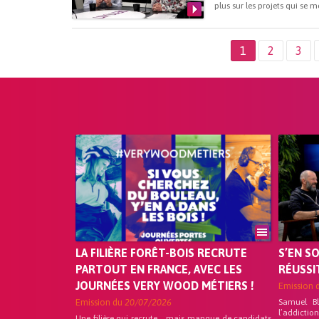
plus sur les projets qui se m
1
2
3
LA FILIÈRE FORÊT-BOIS RECRUTE
S’EN S
PARTOUT EN FRANCE, AVEC LES
RÉUSSI
JOURNÉES VERY WOOD MÉTIERS !
Emission 
Emission du
20/07/2026
Samuel B
l’addicti
Une filière qui recrute… mais manque de candidats