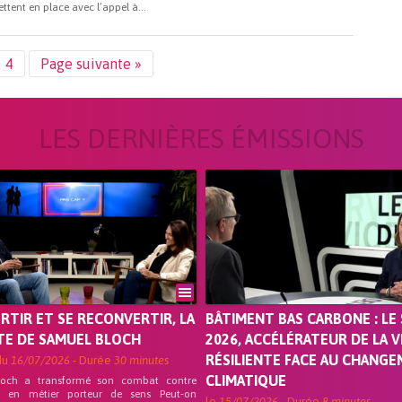
ettent en place avec l’appel à...
4
Page suivante »
LES DERNIÈRES ÉMISSIONS
ORTIR ET SE RECONVERTIR, LA
BÂTIMENT BAS CARBONE : LE 
TE DE SAMUEL BLOCH
2026, ACCÉLÉRATEUR DE LA V
RÉSILIENTE FACE AU CHANG
du
16/07/2026
- Durée
30 minutes
CLIMATIQUE
loch a transformé son combat contre
on en métier porteur de sens Peut-on
le
15/07/2026
- Durée
8 minutes