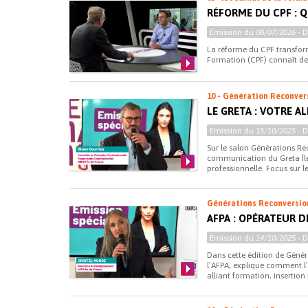
RÉFORME DU CPF : 
Emission du
08/07/2026
- 
La réforme du CPF transfor
Formation (CPF) connaît dep
10 - Génération Reconver
LE GRETA : VOTRE A
Emission du
15/10/2025
- 
Sur le salon Générations Re
communication du Greta Île-
professionnelle. Focus sur le
Générations Reconversio
AFPA : OPÉRATEUR 
Emission du
14/10/2025
- 
Dans cette édition de Génér
l’AFPA, explique comment l
alliant formation, insertion 