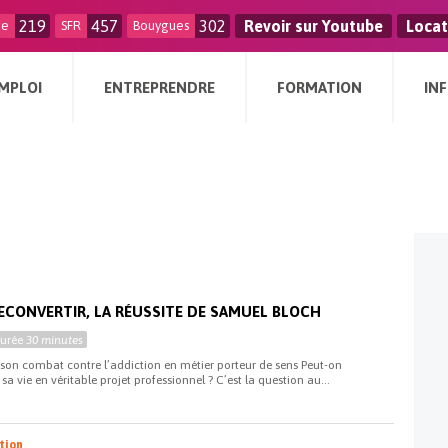
219
457
302
Revoir sur Youtube
Locat
ge
SFR
Bouygues
MPLOI
ENTREPRENDRE
FORMATION
IN
RECONVERTIR, LA RÉUSSITE DE SAMUEL BLOCH
Durée
30 minutes
son combat contre l’addiction en métier porteur de sens Peut-on
sa vie en véritable projet professionnel ? C’est la question au...
ation