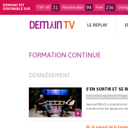
DEMAIN! EST
31
94
236
TNT idf
Numéricable
Free
Oran
DISPONIBLE SUR
LE REPLAY
E
FORMATION CONTINUE
DERNIÈREMENT
S’EN SORTIR ET SE 
Emission du
16/07/2026
- 
Samuel Bloch a transformé 
transformer les épreuves de 
05- le Journal de la form