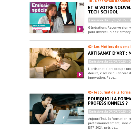
10 - Génération Reconver
ET SI VOTRE NOUVE
TECH SCHOOL
Emission du
13/10/2025
- 
Générations Reconversion v
pour invitée Chloé Hermary,
02- Les Métiers de demai
ARTISANAT D’ART :
Emission du
23/09/2025
- 
L’artisanat d’art occupe un
dorure, ciselure ou encore de
innovation. Face...
05- le Journal de la form
POURQUOI LA FORMA
PROFESSIONNELS ?
Emission du
07/07/2025
- 
Aujourd’hui, la formation e
professionnellement, sans c
ISTF 2024, près de...