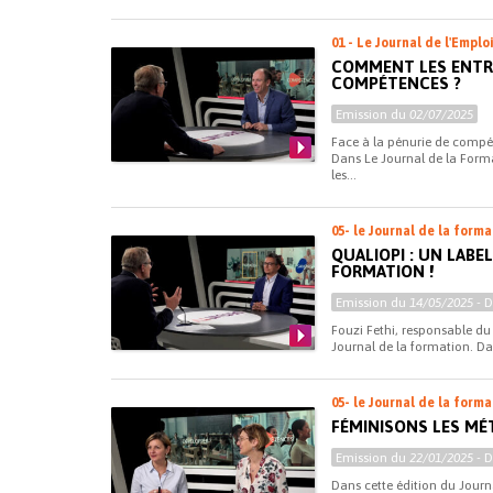
01 - Le Journal de l'Emplo
COMMENT LES ENTREP
COMPÉTENCES ?
Emission du
02/07/2025
Face à la pénurie de compét
Dans Le Journal de la Forma
les...
05- le Journal de la form
QUALIOPI : UN LABE
FORMATION !
Emission du
14/05/2025
- 
Fouzi Fethi, responsable du 
Journal de la formation. Da
05- le Journal de la form
FÉMINISONS LES MÉT
Emission du
22/01/2025
- 
Dans cette édition du Journ