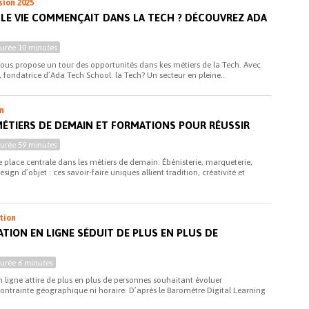
sion 2025
LLE VIE COMMENÇAIT DANS LA TECH ? DÉCOUVREZ ADA
Durée
10 minutes
ous propose un tour des opportunités dans kes métiers de la Tech. Avec
 fondatrice d’Ada Tech School. la Tech? Un secteur en pleine...
n
 MÉTIERS DE DEMAIN ET FORMATIONS POUR RÉUSSIR
Durée
59 minutes
e place centrale dans les métiers de demain. Ébénisterie, marqueterie,
sign d’objet : ces savoir-faire uniques allient tradition, créativité et
ation
TION EN LIGNE SÉDUIT DE PLUS EN PLUS DE
Durée
6 minutes
n ligne attire de plus en plus de personnes souhaitant évoluer
ontrainte géographique ni horaire. D’après le Baromètre Digital Learning