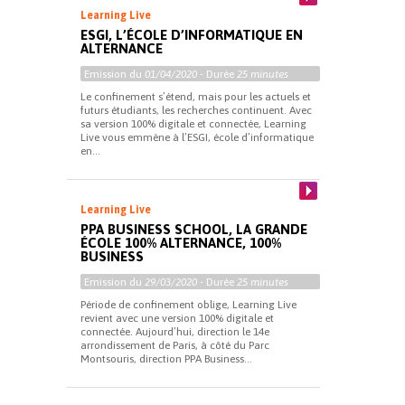
Learning Live
ESGI, L’ÉCOLE D’INFORMATIQUE EN
ALTERNANCE
Emission du
01/04/2020
- Durée
25 minutes
Le confinement s’étend, mais pour les actuels et
futurs étudiants, les recherches continuent. Avec
sa version 100% digitale et connectée, Learning
Live vous emmène à l’ESGI, école d’informatique
en...
Learning Live
PPA BUSINESS SCHOOL, LA GRANDE
ÉCOLE 100% ALTERNANCE, 100%
BUSINESS
Emission du
29/03/2020
- Durée
25 minutes
Période de confinement oblige, Learning Live
revient avec une version 100% digitale et
connectée. Aujourd’hui, direction le 14e
arrondissement de Paris, à côté du Parc
Montsouris, direction PPA Business...