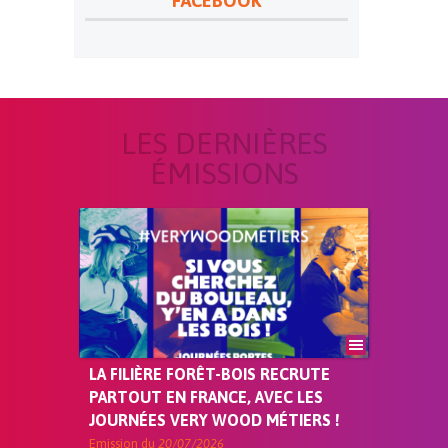
FACEBOOK
LES DERNIÈRES
ÉMISSIONS
LA FILIÈRE FORÊT-BOIS RECRUTE
PARTOUT EN FRANCE, AVEC LES
JOURNÉES VERY WOOD MÉTIERS !
Emission du
20/07/2026