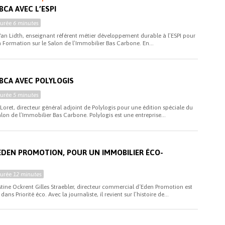
BCA AVEC L’ESPI
Durée
6 minutes
 Van Lidth, enseignant référent métier développement durable à l’ESPI pour
a Formation sur le Salon de l’Immobilier Bas Carbone. En...
IBCA AVEC POLYLOGIS
Durée
5 minutes
Loret, directeur général adjoint de Polylogis pour une édition spéciale du
alon de l’Immobilier Bas Carbone. Polylogis est une entreprise...
 EDEN PROMOTION, POUR UN IMMOBILIER ÉCO-
Durée
12 minutes
hristine Ockrent Gilles Straebler, directeur commercial d‘Eden Promotion est
dans Priorité éco. Avec la journaliste, il revient sur l’histoire de...