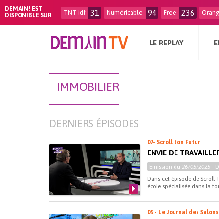
DEMAIN! EST
31
94
236
TNT idf
Numéricable
Free
Oran
DISPONIBLE SUR
LE REPLAY
E
IMMOBILIER
DERNIERS ÉPISODES
07- Scroll ton Futur
ENVIE DE TRAVAILLE
Emission du
26/05/2025
- 
Dans cet épisode de Scroll T
école spécialisée dans la f
09 - Le Journal des Salons