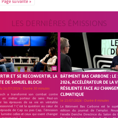
Page suivante »
LES DERNIÈRES ÉMISSIONS
ORTIR ET SE RECONVERTIR, LA
BÂTIMENT BAS CARBONE : LE 
TE DE SAMUEL BLOCH
2026, ACCÉLÉRATEUR DE LA V
RÉSILIENTE FACE AU CHANG
du
16/07/2026
- Durée
30 minutes
CLIMATIQUE
loch a transformé son combat contre
on en métier porteur de sens Peut-on
le
15/07/2026
- Durée
8 minutes
er les épreuves de sa vie en véritable
fessionnel ? C’est la question au cœur de
Le Bâtiment Bas Carbone est le suje
 épisode de Cap ou pas Cap, l’émission
édition du journal de l’emploi. Nou
 lumière celles et ceux qui osent changer
Férielle Deriche Directrice du Salon de