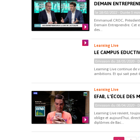
DEMAIN ENTREPREN
le
18/02/2022
- Durée
5 min
Emmanuel CROC, Président d
Demain Entreprendre. Cet e
des...
Learning Live
LE CAMPUS EDUCTIVE
Emission du
18/05/2020
- 
Learning Live continue de v
ambitions. Et qui sait peut-ê
Learning Live
EFAB, L’ÉCOLE DES 
Emission du
08/04/2020
- 
Learning Live revient, touj
oblige et aujourd’hui, direc
diplômes de Bac...