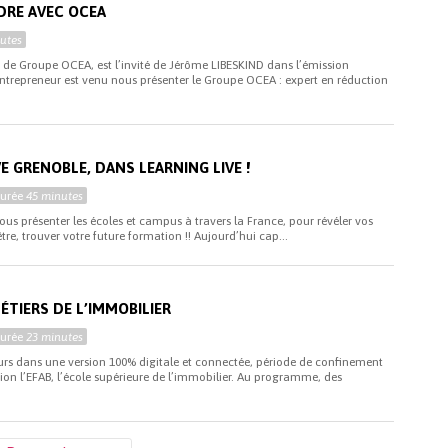
DRE AVEC OCEA
utes
e Groupe OCEA, est l’invité de Jérôme LIBESKIND dans l’émission
ntrepreneur est venu nous présenter le Groupe OCEA : expert en réduction
 GRENOBLE, DANS LEARNING LIVE !
Durée
45 minutes
ous présenter les écoles et campus à travers la France, pour révéler vos
tre, trouver votre future formation !! Aujourd’hui cap...
MÉTIERS DE L’IMMOBILIER
Durée
23 minutes
ours dans une version 100% digitale et connectée, période de confinement
tion l’EFAB, l’école supérieure de l’immobilier. Au programme, des