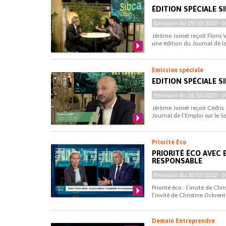
ÉDITION SPÉCIALE SI
Emission du
19/10/2023
- 
Jérôme Joinet reçoit Floris
une édition du Journal de l
Emission spéciale
EDITION SPÉCIALE S
Emission du
16/10/2023
- 
Jérôme Joinet reçoit Cédric 
Journal de l’Emploi sur le S
Priorité Eco
PRIORITÉ ÉCO AVEC
RESPONSABLE
Emission du
30/03/2022
- 
Priorité éco : l’invité de C
l’invité de Christine Ockrent 
Demain Entreprendre