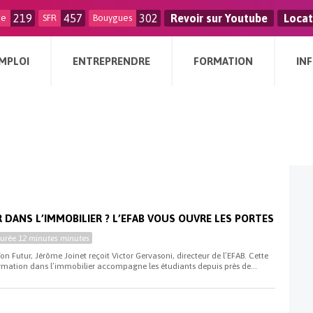
219
457
302
Revoir sur Youtube
Locat
ge
SFR
Bouygues
MPLOI
ENTREPRENDRE
FORMATION
IN
R DANS L’IMMOBILIER ? L’EFAB VOUS OUVRE LES PORTES
Durée
12 minutes minutes
on Futur, Jérôme Joinet reçoit Victor Gervasoni, directeur de l’EFAB. Cette
ormation dans l’immobilier accompagne les étudiants depuis près de...