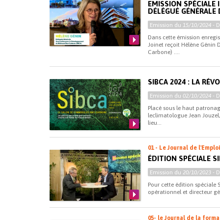
EMISSION SPÉCIALE 
DÉLÉGUÉ GÉNÉRALE 
Emission du
15/10/2024
- 
Dans cette émission enregis
Joinet reçoit Hélène Génin 
Carbone) ....
SIBCA 2024 : LA RÉ
Emission du
02/10/2024
- 
Placé sous le haut patrona
leclimatologue Jean Jouzel,
lieu...
01 - Le Journal de l'Emplo
ÉDITION SPÉCIALE S
Emission du
20/10/2023
- 
Pour cette édition spéciale 
opérationnel et directeur g
05- le Journal de la form