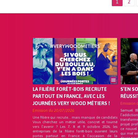
1
2
LA FILIÈRE FORÊT-BOIS RECRUTE
S’EN S
PARTOUT EN FRANCE, AVEC LES
RÉUSSI
JOURNÉES VERY WOOD MÉTIERS !
Emission 
Emission du
20/07/2026
Samuel B
l’addicti
Une filière qui recrute… mais manque de candidats
transform
Vous cherchez un métier utile, concret et tourné
projet pro
vers l’avenir ? Les 7, 8 et 9 octobre 2026, les
ce nouvel
entreprises de la filière forêt-bois ouvrent leurs
qui met en
portes partout en France à l’occasion de la