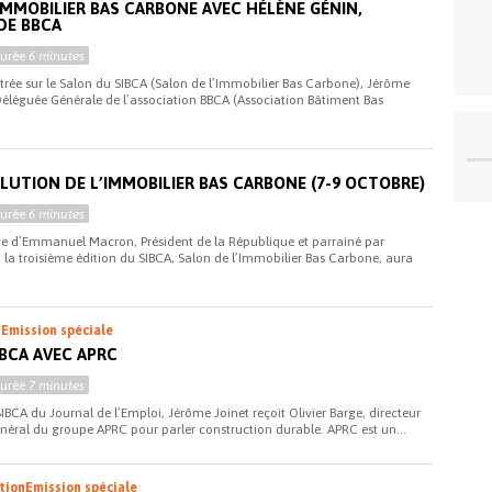
IMMOBILIER BAS CARBONE AVEC HÉLÈNE GÉNIN,
DE BBCA
Durée
6 minutes
trée sur le Salon du SIBCA (Salon de l’Immobilier Bas Carbone), Jérôme
Déléguée Générale de l’association BBCA (Association Bâtiment Bas
VOLUTION DE L’IMMOBILIER BAS CARBONE (7-9 OCTOBRE)
Durée
6 minutes
ge d’Emmanuel Macron, Président de la République et parrainé par
 la troisième édition du SIBCA, Salon de l’Immobilier Bas Carbone, aura
i
Emission spéciale
IBCA AVEC APRC
Durée
7 minutes
SIBCA du Journal de l’Emploi, Jérôme Joinet reçoit Olivier Barge, directeur
énéral du groupe APRC pour parler construction durable. APRC est un...
ation
Emission spéciale