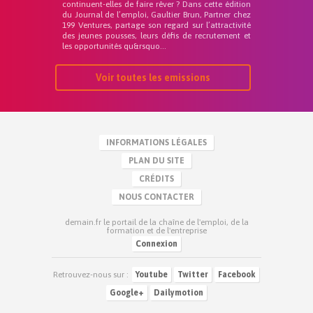
continuent-elles de faire rêver ? Dans cette édition
du Journal de l’emploi, Gaultier Brun, Partner chez
199 Ventures, partage son regard sur l’attractivité
des jeunes pousses, leurs défis de recrutement et
les opportunités qu&rsquo...
Voir toutes les emissions
INFORMATIONS LÉGALES
PLAN DU SITE
CRÉDITS
NOUS CONTACTER
demain.fr le portail de la chaîne de l'emploi, de la
formation et de l'entreprise
Connexion
Retrouvez-nous sur :
Youtube
Twitter
Facebook
Google+
Dailymotion