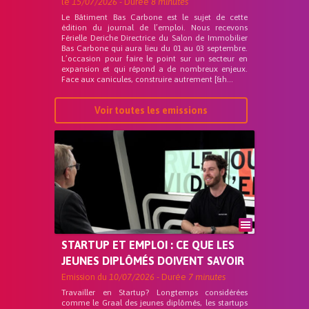
le
15/07/2026
- Durée
8 minutes
Le Bâtiment Bas Carbone est le sujet de cette
édition du journal de l’emploi. Nous recevons
Férielle Deriche Directrice du Salon de Immobilier
Bas Carbone qui aura lieu du 01 au 03 septembre.
L’occasion pour faire le point sur un secteur en
expansion et qui répond a de nombreux enjeux.
Face aux canicules, construire autrement [&h...
Voir toutes les emissions
STARTUP ET EMPLOI : CE QUE LES
JEUNES DIPLÔMÉS DOIVENT SAVOIR
Emission du
10/07/2026
- Durée
7 minutes
Travailler en Startup? Longtemps considérées
comme le Graal des jeunes diplômés, les startups