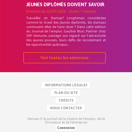
JEUNES DIPLÔMÉS DOIVENT SAVOIR
Emission du
10/07/2026
- Durée
7 minutes
Travailler en Startup? Longtemps considérées
comme le Graal des jeunes diplômés, les startups
continuent-elles de faire rêver ? Dans cette édition
du Journal de l’emploi, Gaultier Brun, Partner chez
199 Ventures, partage son regard sur l’attractivité
des jeunes pousses, leurs défis de recrutement et
les opportunités qu&rsquo...
Voir toutes les emissions
INFORMATIONS LÉGALES
PLAN DU SITE
CRÉDITS
NOUS CONTACTER
demain.fr le portail de la chaîne de l'emploi, de la
formation et de l'entreprise
Connexion