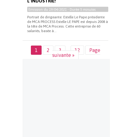
L’INDUSTRIE!
Emission du
19/04/2021
- Durée
5 minutes
Portrait de dirigeante: Estelle Le Pape présidente
de MCA PROCESS Estelle LE PAPE est depuis 2008 à
la tête de MCA Process. Cette entreprise de 60
salariés, basée à...
1
2
3
…
12
Page
suivante »