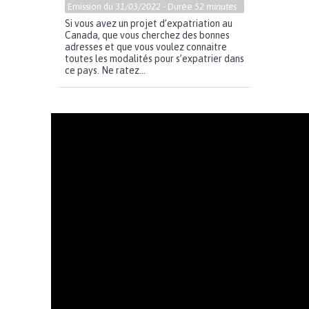
Emission du
31/03/2022
- Durée
52 minutes
Si vous avez un projet d’expatriation au
Canada, que vous cherchez des bonnes
adresses et que vous voulez connaitre
toutes les modalités pour s’expatrier dans
ce pays. Ne ratez...