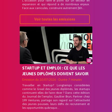
L’occasion pour faire le point sur un secteur en
expansion et qui répond a de nombreux enjeux.
Face aux canicules, construire autrement [&h...
Voir toutes les emissions
STARTUP ET EMPLOI : CE QUE LES
JEUNES DIPLÔMÉS DOIVENT SAVOIR
Emission du
10/07/2026
- Durée
7 minutes
Travailler en Startup? Longtemps considérées
comme le Graal des jeunes diplômés, les startups
continuent-elles de faire rêver ? Dans cette édition
du Journal de l’emploi, Gaultier Brun, Partner chez
199 Ventures, partage son regard sur l’attractivité
des jeunes pousses, leurs défis de recrutement et
les opportunités qu&rsquo...