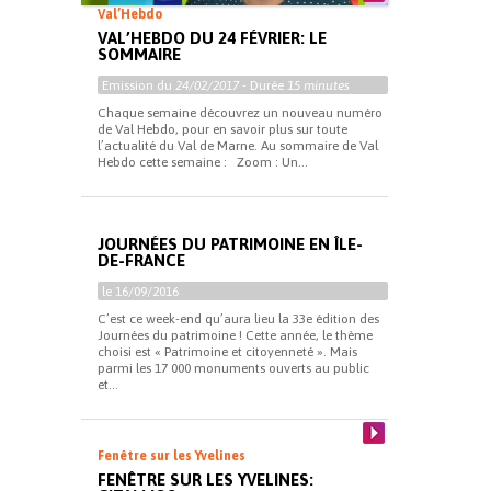
Val’Hebdo
VAL’HEBDO DU 24 FÉVRIER: LE
SOMMAIRE
Emission du
24/02/2017
- Durée
15 minutes
Chaque semaine découvrez un nouveau numéro
de Val Hebdo, pour en savoir plus sur toute
l’actualité du Val de Marne. Au sommaire de Val
Hebdo cette semaine : Zoom : Un...
JOURNÉES DU PATRIMOINE EN ÎLE-
DE-FRANCE
le 16/09/2016
C’est ce week-end qu’aura lieu la 33e édition des
Journées du patrimoine ! Cette année, le thème
choisi est « Patrimoine et citoyenneté ». Mais
parmi les 17 000 monuments ouverts au public
et...
Fenêtre sur les Yvelines
FENÊTRE SUR LES YVELINES: