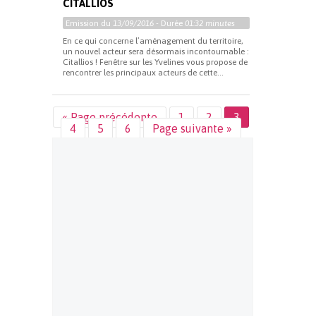
CITALLIOS
Emission du
13/09/2016
- Durée
01:32 minutes
En ce qui concerne l’aménagement du territoire,
un nouvel acteur sera désormais incontournable :
Citallios ! Fenêtre sur les Yvelines vous propose de
rencontrer les principaux acteurs de cette...
« Page précédente
1
2
3
4
5
6
Page suivante »