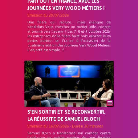
PARTOUT EN FRANCE, AVEC LES
JOURNÉES VERY WOOD MÉTIERS !
Emission du
20/07/2026
Une filière qui recrute… mais manque de
candidats Vous cherchez un métier utile, concret
et tourné vers l’avenir ? Les 7, 8 et 9 octobre 2026,
les entreprises de la filière forêt-bois ouvrent leurs
portes partout en France à l’occasion de la
quatrième édition des journées Very Wood Métiers.
L’objectif est simple : f...
S’EN SORTIR ET SE RECONVERTIR,
LA RÉUSSITE DE SAMUEL BLOCH
Emission du
16/07/2026
- Durée
30 minutes
Samuel Bloch a transformé son combat contre
l’addiction en métier porteur de sens Peut-on