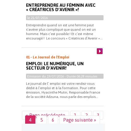
ENTREPRENDRE AU FÉMININ AVEC
« CRÉATRICES D’AVENIR »!
le 21/07/2016
Entreprendre quand on est une femme peut
s’avérer plus compliqué que quand on est un
homme. Mais c’est possible ! Et c’est même
encouragé ! Le concours « Créatrices d’Avenir »...
01 - Le Journal de l'Emploi
EMPLOI: LE NUMÉRIQUE, UN
SECTEUR D’AVENIR!
Emission du
19/07/2016
- Durée
06:28 minutes
Le journal de l’ emploi est votre rendez-vous
dédié à l’emploi et à la formation. Pour cette
émission, Hyacinthe Mutin, Responsable France
de la société Adzuna, nous parle des emplois...
« Page précédente
1
2
3
4
5
6
Page suivante »