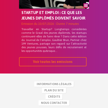
STARTUP ET EMPLOI : CE QUE LES
JEUNES DIPLÔMÉS DOIVENT SAVOIR
Emission du
10/07/2026
- Durée
7 minutes
Travailler en Startup? Longtemps considérées
comme le Graal des jeunes diplômés, les startups
continuent-elles de faire rêver ? Dans cette édition
du Journal de l’emploi, Gaultier Brun, Partner chez
199 Ventures, partage son regard sur l’attractivité
des jeunes pousses, leurs défis de recrutement et
les opportunités qu&rsquo...
Voir toutes les emissions
INFORMATIONS LÉGALES
PLAN DU SITE
CRÉDITS
NOUS CONTACTER