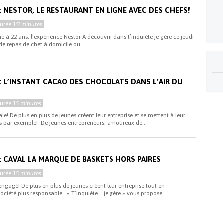
E : NESTOR, LE RESTAURANT EN LIGNE AVEC DES CHEFS!
Durée
15' minutes
e à 22 ans: l’expérience Nestor A découvrir dans t’inquiète je gère ce jeudi
 de repas de chef à domicile ou...
E : L’INSTANT CACAO DES CHOCOLATS DANS L’AIR DU
Durée
15 minutes
ale! De plus en plus de jeunes créent leur entreprise et se mettent à leur
s par exemple! De jeunes entrepreneurs, amoureux de...
E : CAVAL LA MARQUE DE BASKETS HORS PAIRES
Durée
15 minutes
 engagé! De plus en plus de jeunes créent leur entreprise tout en
ciété plus responsable. « T’inquiète… je gère » vous propose...