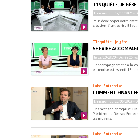
T’INQUIÈTE, JE GÈRE
Emission du
19/11/2020
- 
Pour développer votre entre
création d’entreprise il fau
T’inquiète… je gère
SE FAIRE ACCOMPAG
le
22/10/2020
- Durée
15 mi
L’accompagnement à la créa
entreprise est essentiel ! Il 
Label Entreprise
COMMENT FINANCER 
Emission du
25/06/2019
- 
Financer son entreprise. Fin
Président du Réseau Entrepr
les moyens...
Label Entreprise