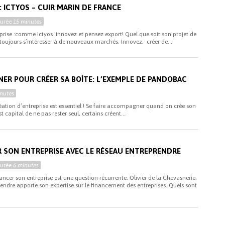
 : ICTYOS – CUIR MARIN DE FRANCE
Durée
15 minutes
prise :comme Ictyos innovez et pensez export! Quel que soit son projet de
t toujours s’intéresser à de nouveaux marchés. Innovez, créer de...
NER POUR CRÉER SA BOÎTE: L’EXEMPLE DE PANDOBAC
nutes
tion d’entreprise est essentiel ! Se faire accompagner quand on crée son
est capital de ne pas rester seul, certains créent...
SON ENTREPRISE AVEC LE RÉSEAU ENTREPRENDRE
Durée
6 minutes
ancer son entreprise est une question récurrente. Olivier de la Chevasnerie,
endre apporte son expertise sur le financement des entreprises. Quels sont