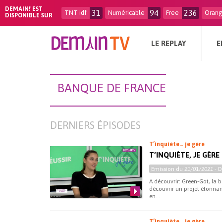
DEMAIN! EST
31
94
236
TNT idf
Numéricable
Free
Oran
DISPONIBLE SUR
LE REPLAY
E
BANQUE DE FRANCE
DERNIERS ÉPISODES
T’inquiète… je gère
T’INQUIÈTE, JE GÈRE
Emission du
21/01/2021
- 
A découvrir: Green-Got, la b
découvrir un projet étonna
en...
T’inquiète… je gère