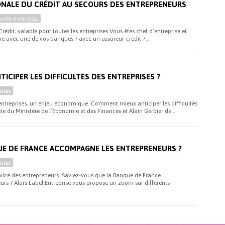
ONALE DU CRÉDIT AU SECOURS DES ENTREPRENEURS
Durée
6 minutes
édit, valable pour toutes les entreprises Vous êtes chef d’entreprise et
 avec une de vos banques ? avec un assureur-crédit ?...
ICIPER LES DIFFICULTÉS DES ENTREPRISES ?
utes
s entreprises, un enjeu économique. Comment mieux anticiper les difficultés
te du Ministère de l’Économie et des Finances et Alain Gerbier de...
E DE FRANCE ACCOMPAGNE LES ENTREPRENEURS ?
utes
vice des entrepreneurs. Saviez-vous que la Banque de France
rs ? Alors Label Entreprise vous propose un zoom sur différents