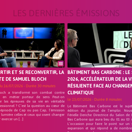
LES DERNIÈRES ÉMISSIONS
ORTIR ET SE RECONVERTIR, LA
BÂTIMENT BAS CARBONE : LE 
TE DE SAMUEL BLOCH
2026, ACCÉLÉRATEUR DE LA V
RÉSILIENTE FACE AU CHANG
du
16/07/2026
- Durée
30 minutes
CLIMATIQUE
loch a transformé son combat contre
on en métier porteur de sens Peut-on
le
15/07/2026
- Durée
8 minutes
er les épreuves de sa vie en véritable
fessionnel ? C’est la question au cœur de
Le Bâtiment Bas Carbone est le suje
 épisode de Cap ou pas Cap, l’émission
édition du journal de l’emploi. Nou
 lumière celles et ceux qui osent changer
Férielle Deriche Directrice du Salon de
r exercer un […]
Bas Carbone qui aura lieu du 01 au 03 
L’occasion pour faire le point sur un 
expansion et qui répond a de nombre