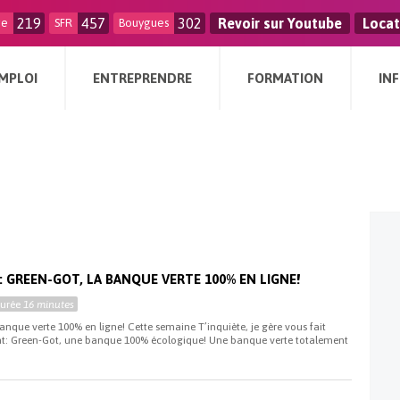
219
457
302
Revoir sur Youtube
Locat
ge
SFR
Bouygues
MPLOI
ENTREPRENDRE
FORMATION
IN
 : GREEN-GOT, LA BANQUE VERTE 100% EN LIGNE!
Durée
16 minutes
anque verte 100% en ligne! Cette semaine T’inquiète, je gère vous fait
nt: Green-Got, une banque 100% écologique! Une banque verte totalement