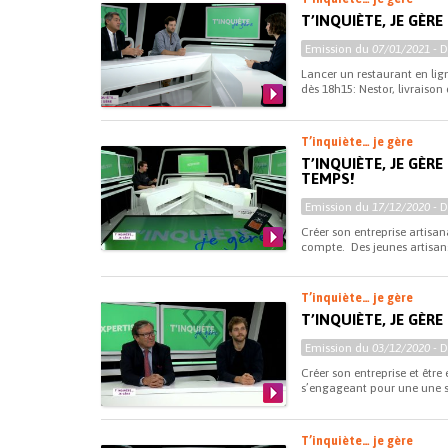
T’INQUIÈTE, JE GÈR
Emission du
07/01/2021
- 
Lancer un restaurant en lign
dès 18h15: Nestor, livraison
T’inquiète… je gère
T’INQUIÈTE, JE GÈR
TEMPS!
Emission du
17/12/2020
- 
Créer son entreprise artisan
compte. Des jeunes artisan
T’inquiète… je gère
T’INQUIÈTE, JE GÈR
Emission du
03/12/2020
- 
Créer son entreprise et être
s’engageant pour une une so
T’inquiète… je gère