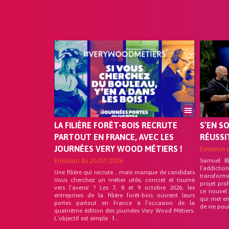
LA FILIÈRE FORÊT-BOIS RECRUTE
S’EN S
PARTOUT EN FRANCE, AVEC LES
RÉUSSI
JOURNÉES VERY WOOD MÉTIERS !
Emission 
Emission du
20/07/2026
Samuel B
l’addicti
Une filière qui recrute… mais manque de candidats
transform
Vous cherchez un métier utile, concret et tourné
projet pro
vers l’avenir ? Les 7, 8 et 9 octobre 2026, les
ce nouvel
entreprises de la filière forêt-bois ouvrent leurs
qui met en
portes partout en France à l’occasion de la
de vie pou
quatrième édition des journées Very Wood Métiers.
L’objectif est simple : f...