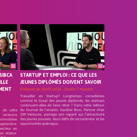
SIBCA
STARTUP ET EMPLOI : CE QUE LES
ILLE
JEUNES DIPLÔMÉS DOIVENT SAVOIR
EMENT
Emission du
10/07/2026
- Durée
7 minutes
Travailler en Startup? Longtemps considérées
comme le Graal des jeunes diplômés, les startups
continuent-elles de faire rêver ? Dans cette édition
du Journal de l’emploi, Gaultier Brun, Partner chez
t de cette
199 Ventures, partage son regard sur l’attractivité
s recevons
des jeunes pousses, leurs défis de recrutement et les
 Immobilier
opportunités qu&rsquo...
septembre.
secteur en
ux enjeux.