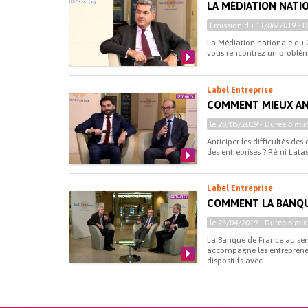
LA MÉDIATION NATI
Emission du
11/06/2019
- 
La Médiation nationale du Cr
vous rencontrez un problème
Label Entreprise
COMMENT MIEUX ANT
le
28/05/2019
- Durée
6 min
Anticiper les difficultés de
des entreprises ? Rémi Latas
Label Entreprise
COMMENT LA BANQU
le
23/04/2019
- Durée
6 min
La Banque de France au ser
accompagne les entrepreneu
dispositifs avec...