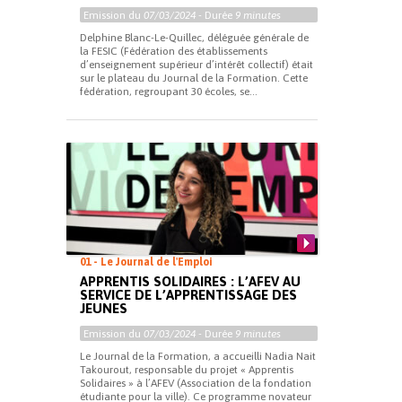
Emission du
07/03/2024
- Durée
9 minutes
Delphine Blanc-Le-Quillec, déléguée générale de
la FESIC (Fédération des établissements
d’enseignement supérieur d’intérêt collectif) était
sur le plateau du Journal de la Formation. Cette
fédération, regroupant 30 écoles, se...
01 - Le Journal de l'Emploi
APPRENTIS SOLIDAIRES : L’AFEV AU
SERVICE DE L’APPRENTISSAGE DES
JEUNES
Emission du
07/03/2024
- Durée
9 minutes
Le Journal de la Formation, a accueilli Nadia Nait
Takourout, responsable du projet « Apprentis
Solidaires » à l’AFEV (Association de la fondation
étudiante pour la ville). Ce programme novateur