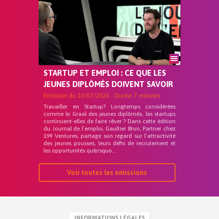
STARTUP ET EMPLOI : CE QUE LES
JEUNES DIPLÔMÉS DOIVENT SAVOIR
Emission du
10/07/2026
- Durée
7 minutes
Travailler en Startup? Longtemps considérées
comme le Graal des jeunes diplômés, les startups
continuent-elles de faire rêver ? Dans cette édition
du Journal de l’emploi, Gaultier Brun, Partner chez
199 Ventures, partage son regard sur l’attractivité
des jeunes pousses, leurs défis de recrutement et
les opportunités qu&rsquo...
Voir toutes les emissions
INFORMATIONS LÉGALES