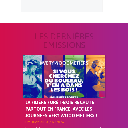
LES DERNIÈRES
ÉMISSIONS
LA FILIÈRE FORÊT-BOIS RECRUTE
PARTOUT EN FRANCE, AVEC LES
JOURNÉES VERY WOOD MÉTIERS !
Emission du
20/07/2026