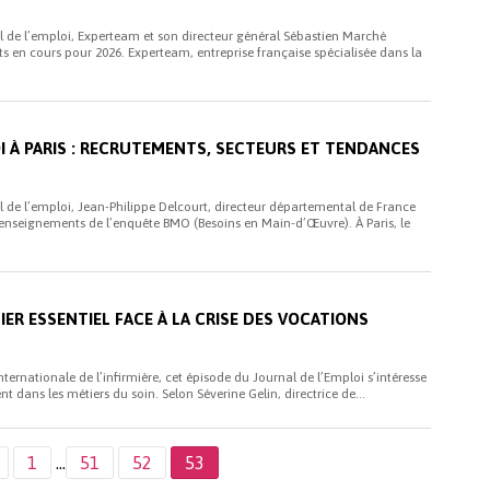
 de l’emploi, Experteam et son directeur général Sébastien Marché
s en cours pour 2026. Experteam, entreprise française spécialisée dans la
i
I À PARIS : RECRUTEMENTS, SECTEURS ET TENDANCES
 de l’emploi, Jean-Philippe Delcourt, directeur départemental de France
es enseignements de l’enquête BMO (Besoins en Main-d’Œuvre). À Paris, le
i
TIER ESSENTIEL FACE À LA CRISE DES VOCATIONS
nternationale de l’infirmière, cet épisode du Journal de l’Emploi s’intéresse
t dans les métiers du soin. Selon Séverine Gelin, directrice de...
1
…
51
52
53