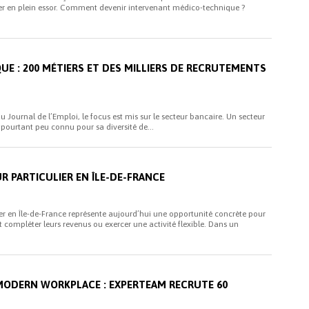
r en plein essor. Comment devenir intervenant médico-technique ?
i
UE : 200 MÉTIERS ET DES MILLIERS DE RECRUTEMENTS
 Journal de l’Emploi, le focus est mis sur le secteur bancaire. Un secteur
 pourtant peu connu pour sa diversité de...
i
R PARTICULIER EN ÎLE-DE-FRANCE
ier en Île-de-France représente aujourd’hui une opportunité concrète pour
t compléter leurs revenus ou exercer une activité flexible. Dans un
i
MODERN WORKPLACE : EXPERTEAM RECRUTE 60