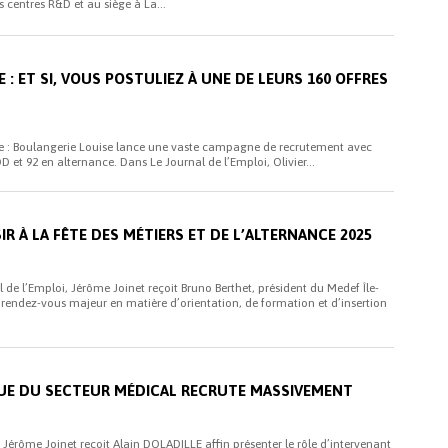
s centres R&D et au siège à La...
i
 : ET SI, VOUS POSTULIEZ À UNE DE LEURS 160 OFFRES
 : Boulangerie Louise lance une vaste campagne de recrutement avec
 et 92 en alternance. Dans Le Journal de l’Emploi, Olivier...
i
SIR À LA FÊTE DES MÉTIERS ET DE L’ALTERNANCE 2025
 de l’Emploi, Jérôme Joinet reçoit Bruno Berthet, président du Medef Île-
 rendez-vous majeur en matière d’orientation, de formation et d’insertion
i
UE DU SECTEUR MÉDICAL RECRUTE MASSIVEMENT
 Jérôme Joinet reçoit Alain DOLADILLE affin présenter le rôle d’intervenant