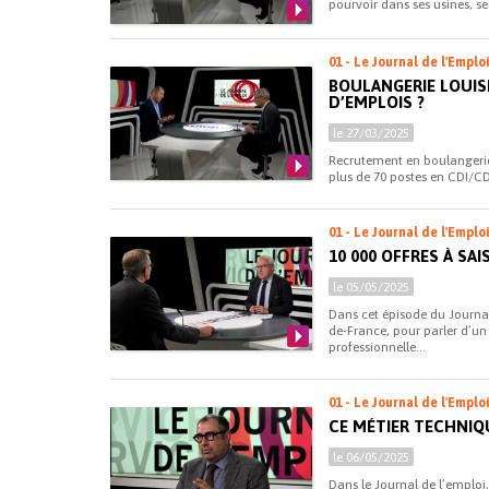
pourvoir dans ses usines, se
01 - Le Journal de l'Emplo
BOULANGERIE LOUISE
D’EMPLOIS ?
le 27/03/2025
Recrutement en boulangerie
plus de 70 postes en CDI/CDD
01 - Le Journal de l'Emplo
10 000 OFFRES À SAI
le 05/05/2025
Dans cet épisode du Journal
de-France, pour parler d’un
professionnelle...
01 - Le Journal de l'Emplo
CE MÉTIER TECHNIQ
le 06/05/2025
Dans le Journal de l’emploi,