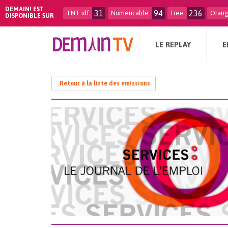
DEMAIN! EST
31
94
236
TNT idf
Numéricable
Free
Oran
DISPONIBLE SUR
LE REPLAY
E
Retour à la liste des emissions