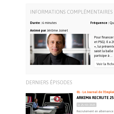
INFORMATIONS COMPLÉMENTAIRES 
Durée :
6 minutes
Fréquence :
Qu
Animé par
Jérôme Joinet
Pour financer
et PSG). Il a 
+, lui présent
saisit la ball
participe à ...
Voir la fich
DERNIERS ÉPISODES
01 - Le Journal de l'Emplo
ARKEMA RECRUTE 25
le 25/03/2025
Recrutement en alternance 