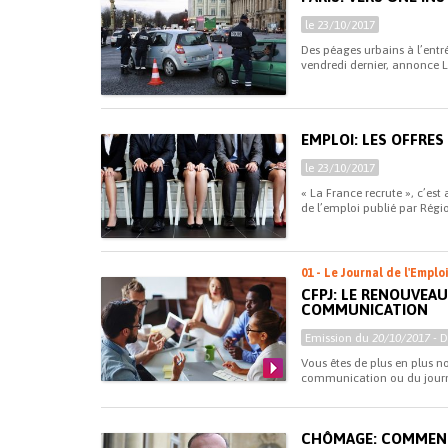
le 23/10/2017
Des péages urbains à l’entr
vendredi dernier, annonce Le
EMPLOI: LES OFFRE
le 23/10/2017
« La France recrute », c’est 
de l’emploi publié par Régio
01 - Le Journal de l'Emplo
CFPJ: LE RENOUVEA
COMMUNICATION
Emission du
20/10/2017
- 
Vous êtes de plus en plus n
communication ou du journali
CHÔMAGE: COMMENT 