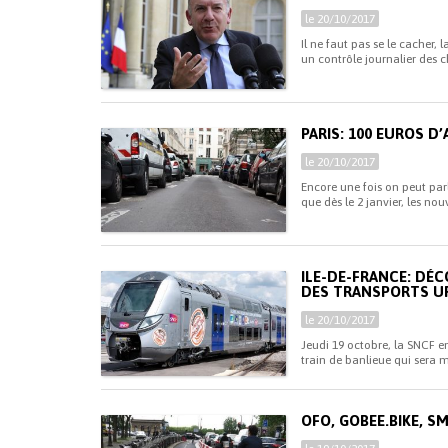
le 20/10/2017
Il ne faut pas se le cacher,
un contrôle journalier des c
PARIS: 100 EUROS 
le 20/10/2017
Encore une fois on peut parl
que dès le 2 janvier, les no
ILE-DE-FRANCE: DÉC
DES TRANSPORTS U
le 20/10/2017
Jeudi 19 octobre, la SNCF e
train de banlieue qui sera mi
OFO, GOBEE.BIKE, S