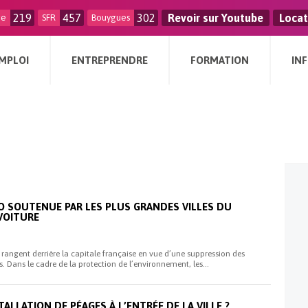
219
457
302
Revoir sur Youtube
Locat
ge
SFR
Bouygues
MPLOI
ENTREPRENDRE
FORMATION
IN
GO SOUTENUE PAR LES PLUS GRANDES VILLES DU
VOITURE
 rangent derrière la capitale française en vue d’une suppression des
. Dans le cadre de la protection de l’environnement, les...
TALLATION DE PÉAGES À L’ENTRÉE DE LA VILLE ?