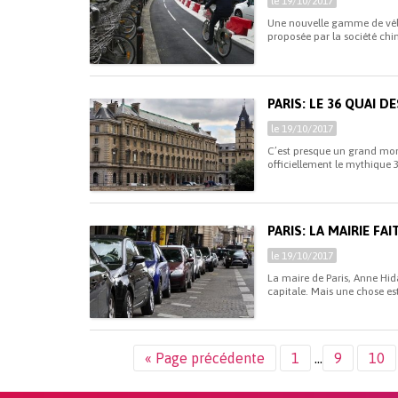
le 19/10/2017
Une nouvelle gamme de vélo
proposée par la société chi
PARIS: LE 36 QUAI D
le 19/10/2017
C’est presque un grand momen
officiellement le mythique 
PARIS: LA MAIRIE F
le 19/10/2017
La maire de Paris, Anne Hida
capitale. Mais une chose est 
« Page précédente
1
…
9
10