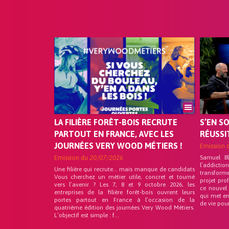
LA FILIÈRE FORÊT-BOIS RECRUTE
S’EN S
PARTOUT EN FRANCE, AVEC LES
RÉUSSI
JOURNÉES VERY WOOD MÉTIERS !
Emission 
Emission du
20/07/2026
Samuel B
l’addicti
Une filière qui recrute… mais manque de candidats
transform
Vous cherchez un métier utile, concret et tourné
projet pro
vers l’avenir ? Les 7, 8 et 9 octobre 2026, les
ce nouvel
entreprises de la filière forêt-bois ouvrent leurs
qui met en
portes partout en France à l’occasion de la
de vie pou
quatrième édition des journées Very Wood Métiers.
L’objectif est simple : f...