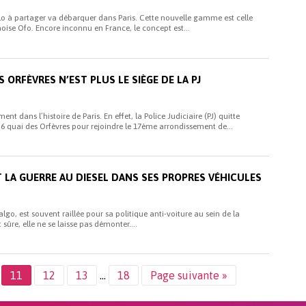
 à partager va débarquer dans Paris. Cette nouvelle gamme est celle
noise Ofo. Encore inconnu en France, le concept est...
ES ORFÈVRES N’EST PLUS LE SIÈGE DE LA PJ
t dans l’histoire de Paris. En effet, la Police Judiciaire (PJ) quitte
36 quai des Orfèvres pour rejoindre le 17ème arrondissement de...
AIT LA GUERRE AU DIESEL DANS SES PROPRES VÉHICULES
lgo, est souvent raillée pour sa politique anti-voiture au sein de la
sûre, elle ne se laisse pas démonter....
11
12
13
…
18
Page suivante »