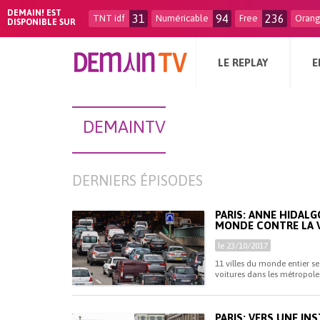
DEMAIN! EST
31
94
236
TNT idf
Numéricable
Free
Oran
DISPONIBLE SUR
LE REPLAY
E
DEMAINTV
DERNIERS ÉPISODES
PARIS: ANNE HIDAL
MONDE CONTRE LA 
le 23/10/2017
11 villes du monde entier se
voitures dans les métropoles
PARIS: VERS UNE INS