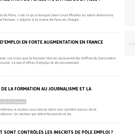
ée de Paris, c’est ce qu’a évoqué Jean-Louis Missika au salon Autonomy
 Parisien. L’adjoint à la maire de Paris en charge...
S D’EMPLOI EN FORTE AUGMENTATION EN FRANCE
avec ces mots que le Parisien titre en exclusivité les chiffres du baromètre
nsJob. Le site d’offres d’emploi et de recrutement...
i
U DE LA FORMATION AU JOURNALISME ET LA
Durée
12 minutes
ombreux à vouloir vous lancer dans une carrière autour de la
sme. Un secteur qui attire les jeunes et les...
SONT CONTRÔLÉS LES INSCRITS DE PÔLE EMPLOI ?