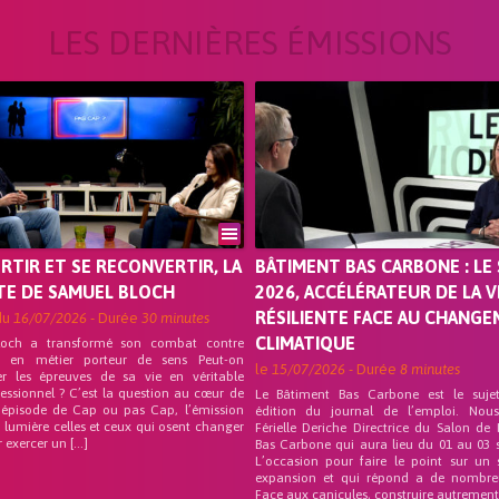
LES DERNIÈRES ÉMISSIONS
ORTIR ET SE RECONVERTIR, LA
BÂTIMENT BAS CARBONE : LE 
TE DE SAMUEL BLOCH
2026, ACCÉLÉRATEUR DE LA V
RÉSILIENTE FACE AU CHANG
du
16/07/2026
- Durée
30 minutes
CLIMATIQUE
loch a transformé son combat contre
on en métier porteur de sens Peut-on
le
15/07/2026
- Durée
8 minutes
er les épreuves de sa vie en véritable
fessionnel ? C’est la question au cœur de
Le Bâtiment Bas Carbone est le suje
 épisode de Cap ou pas Cap, l’émission
édition du journal de l’emploi. Nou
 lumière celles et ceux qui osent changer
Férielle Deriche Directrice du Salon de
r exercer un […]
Bas Carbone qui aura lieu du 01 au 03 
L’occasion pour faire le point sur un 
expansion et qui répond a de nombre
Face aux canicules, construire autrement 