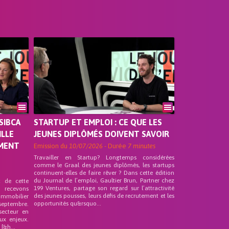
SIBCA
STARTUP ET EMPLOI : CE QUE LES
ILLE
JEUNES DIPLÔMÉS DOIVENT SAVOIR
EMENT
Emission du
10/07/2026
- Durée
7 minutes
Travailler en Startup? Longtemps considérées
comme le Graal des jeunes diplômés, les startups
continuent-elles de faire rêver ? Dans cette édition
du Journal de l’emploi, Gaultier Brun, Partner chez
t de cette
199 Ventures, partage son regard sur l’attractivité
s recevons
des jeunes pousses, leurs défis de recrutement et les
 Immobilier
opportunités qu&rsquo...
septembre.
secteur en
ux enjeux.
[&h...