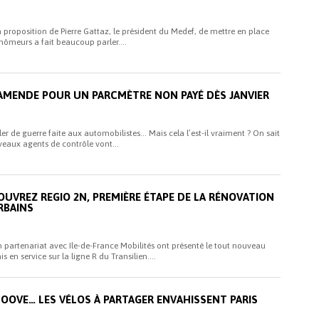
 la proposition de Pierre Gattaz, le président du Medef, de mettre en place
hômeurs a fait beaucoup parler....
D’AMENDE POUR UN PARCMÈTRE NON PAYÉ DÈS JANVIER
er de guerre faite aux automobilistes… Mais cela l’est-il vraiment ? On sait
uveaux agents de contrôle vont...
OUVREZ REGIO 2N, PREMIÈRE ÉTAPE DE LA RÉNOVATION
RBAINS
n partenariat avec Ile-de-France Mobilités ont présenté le tout nouveau
s en service sur la ligne R du Transilien....
MOOVE… LES VÉLOS À PARTAGER ENVAHISSENT PARIS