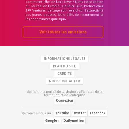
continuent-elles de faire rêver ? Dans cette édition
du Journal de l’emploi, Gaultier Brun, Partner chez
199 Ventures, partage son regard sur l’attractivité
des jeunes pousses, leurs défis de recrutement et
les opportunités qu&rsquo...
Voir toutes les emissions
INFORMATIONS LÉGALES
PLAN DU SITE
CRÉDITS
NOUS CONTACTER
demain.fr le portail de la chaîne de l'emploi, de la
formation et de l'entreprise
Connexion
Retrouvez-nous sur :
Youtube
Twitter
Facebook
Google+
Dailymotion