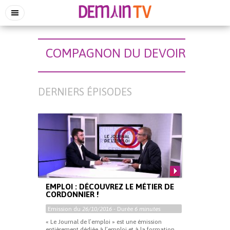
COMPAGNON DU DEVOIR
DERNIERS ÉPISODES
EMPLOI : DÉCOUVREZ LE MÉTIER DE
CORDONNIER !
Emission du
26/10/2016
- Durée
6 minutes
« Le Journal de l’emploi » est une émission
entièrement dédiée à l’emploi et à la formation.