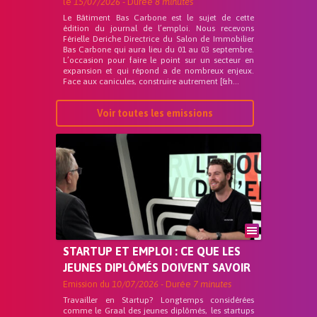
le
15/07/2026
- Durée
8 minutes
Le Bâtiment Bas Carbone est le sujet de cette
édition du journal de l’emploi. Nous recevons
Férielle Deriche Directrice du Salon de Immobilier
Bas Carbone qui aura lieu du 01 au 03 septembre.
L’occasion pour faire le point sur un secteur en
expansion et qui répond a de nombreux enjeux.
Face aux canicules, construire autrement [&h...
Voir toutes les emissions
STARTUP ET EMPLOI : CE QUE LES
JEUNES DIPLÔMÉS DOIVENT SAVOIR
Emission du
10/07/2026
- Durée
7 minutes
Travailler en Startup? Longtemps considérées
comme le Graal des jeunes diplômés, les startups