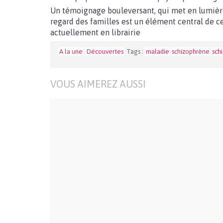
Un témoignage bouleversant, qui met en lumière
regard des familles est un élément central de ce
actuellement en librairie
A la une
Découvertes
Tags :
maladie
schizophrène
sch
VOUS AIMEREZ AUSSI