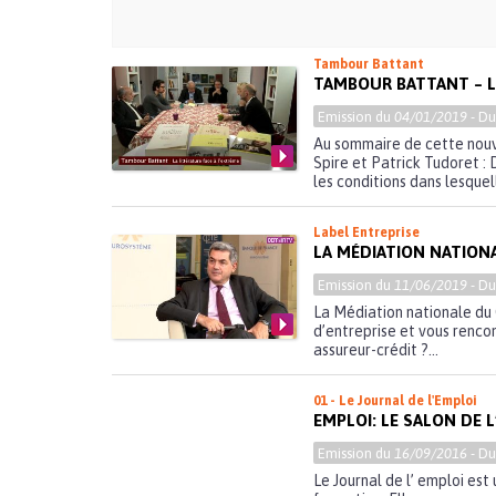
Tambour Battant
TAMBOUR BATTANT – L
Emission du
04/01/2019
- D
Au sommaire de cette nouv
Spire et Patrick Tudoret :
les conditions dans lesquell
Label Entreprise
LA MÉDIATION NATION
Emission du
11/06/2019
- D
La Médiation nationale du 
d’entreprise et vous renc
assureur-crédit ?...
01 - Le Journal de l'Emploi
EMPLOI: LE SALON DE 
Emission du
16/09/2016
- D
Le Journal de l’ emploi est