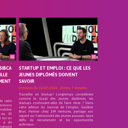
SIBCA
STARTUP ET EMPLOI : CE QUE LES
ILLE
JEUNES DIPLÔMÉS DOIVENT
EMENT
SAVOIR
Emission du
10/07/2026
- Durée
7 minutes
Travailler en Startup? Longtemps considérées
comme le Graal des jeunes diplômés, les
de cette
startups continuent-elles de faire rêver ? Dans
recevons
cette édition du Journal de l’emploi, Gaultier
mobilier
Brun, Partner chez 199 Ventures, partage son
 au 03
regard sur l’attractivité des jeunes pousses, leurs
t sur un
défis de recrutement et les opportunités
nd a de
qu&rsquo...
nstruire