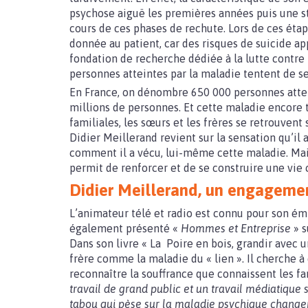
psychose aiguë les premières années puis une sta
cours de ces phases de rechute. Lors de ces étap
donnée au patient, car des risques de suicide ap
fondation de recherche dédiée à la lutte contre 
personnes atteintes par la maladie tentent de se
En France, on dénombre 650 000 personnes attei
millions de personnes. Et cette maladie encore 
familiales, les sœurs et les frères se retrouvent
Didier Meillerand revient sur la sensation qu’il 
comment il a vécu, lui-même cette maladie. Mais
permit de renforcer et de se construire une vie 
Didier Meillerand, un engagemen
L’animateur télé et radio est connu pour son ém
également présenté «
Hommes et Entreprise
» s
Dans son livre « La Poire en bois, grandir avec u
frère comme la maladie du « lien ». Il cherche à
reconnaître la souffrance que connaissent les fami
travail de grand public et un travail médiatique s
tabou qui pèse sur la maladie psychique change