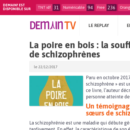
DEMAIN! EST
31
94
236
TNT idf
Numéricable
Free
Oran
DISPONIBLE SUR
LE REPLAY
E
La poire en bois : la sou
de schizophrènes
le 22/12/2017
Paru en octobre 2017,
schizophrène » est 
ce livre, l’auteur déc
personne atteinte de
Un témoignage 
sœurs de schi
La schizophrénie est une maladie qui débute gé
tardivement. En effet, la caractéristique de so