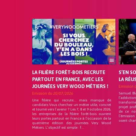
LA FILIÈRE FORÊT-BOIS RECRUTE
S’EN S
PARTOUT EN FRANCE, AVEC LES
LA RÉU
JOURNÉES VERY WOOD MÉTIERS !
Emission 
Emission du
20/07/2026
Samuel Bl
l’addicti
Une filière qui recrute… mais manque de
transforme
candidats Vous cherchez un métier utile, concret
projet pro
et tourné vers l’avenir ? Les 7, 8 et 9 octobre 2026,
de ce no
les entreprises de la filière forêt-bois ouvrent
l’émission
leurs portes partout en France à l’occasion de la
osent chan
quatrième édition des journées Very Wood
Métiers. L’objectif est simple : f...