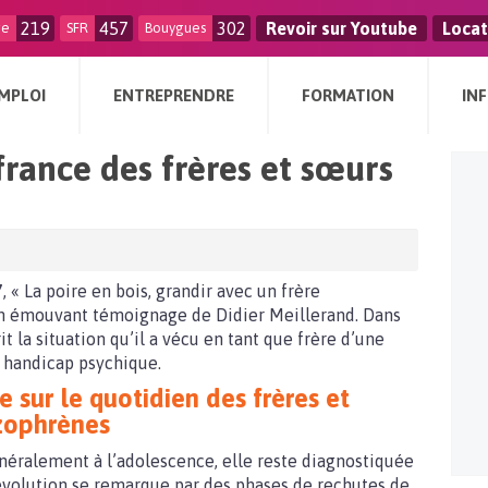
219
457
302
Revoir sur Youtube
Locat
ge
SFR
Bouygues
MPLOI
ENTREPRENDRE
FORMATION
IN
ffrance des frères et sœurs
 « La poire en bois, grandir avec un frère
un émouvant témoignage de Didier Meillerand. Dans
rit la situation qu’il a vécu en tant que frère d’une
 handicap psychique.
sur le quotidien des frères et
zophrènes
néralement à l’adolescence, elle reste diagnostiquée
n évolution se remarque par des phases de rechutes de