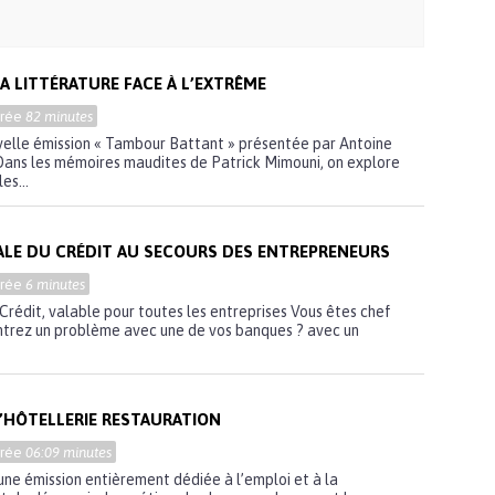
A LITTÉRATURE FACE À L’EXTRÊME
urée
82 minutes
elle émission « Tambour Battant » présentée par Antoine
 Dans les mémoires maudites de Patrick Mimouni, on explore
es...
ALE DU CRÉDIT AU SECOURS DES ENTREPRENEURS
urée
6 minutes
Crédit, valable pour toutes les entreprises Vous êtes chef
ontrez un problème avec une de vos banques ? avec un
L’HÔTELLERIE RESTAURATION
urée
06:09 minutes
 une émission entièrement dédiée à l’emploi et à la