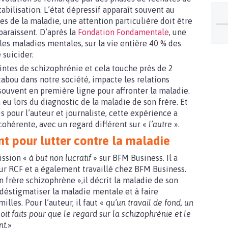
bilisation. L’état dépressif apparaît souvent au
es de la maladie, une attention particulière doit être
paraissent. D’après la
Fondation Fondamentale
, une
les maladies mentales, sur la vie entière 40 % des
 suicider.
ntes de schizophrénie et cela touche près de 2
tabou dans notre société, impacte les relations
 souvent en première ligne pour affronter la maladie.
a eu lors du diagnostic de la maladie de son frère. Et
 pour l’auteur et journaliste, cette expérience a
cohérente, avec un regard différent sur «
l’autre
».
t pour lutter contre la maladie
ission «
à but non lucratif
» sur BFM Business. Il a
ur RCF et a également travaillé chez BFM Business.
n frère schizophrène »,il décrit la maladie de son
 déstigmatiser la maladie mentale et à faire
lles. Pour l’auteur, il faut «
qu’un travail de fond, un
oit faits pour que le regard sur la schizophrénie et le
nt.
»