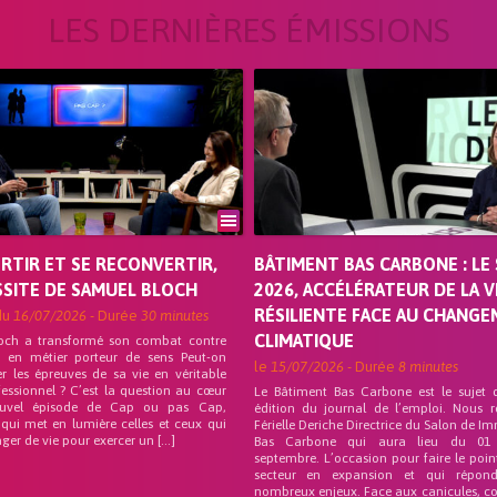
LES DERNIÈRES ÉMISSIONS
ORTIR ET SE RECONVERTIR,
BÂTIMENT BAS CARBONE : LE 
SSITE DE SAMUEL BLOCH
2026, ACCÉLÉRATEUR DE LA V
RÉSILIENTE FACE AU CHANG
du
16/07/2026
- Durée
30 minutes
CLIMATIQUE
och a transformé son combat contre
on en métier porteur de sens Peut-on
le
15/07/2026
- Durée
8 minutes
r les épreuves de sa vie en véritable
fessionnel ? C’est la question au cœur
Le Bâtiment Bas Carbone est le sujet 
uvel épisode de Cap ou pas Cap,
édition du journal de l’emploi. Nous 
 qui met en lumière celles et ceux qui
Férielle Deriche Directrice du Salon de Im
ger de vie pour exercer un […]
Bas Carbone qui aura lieu du 01
septembre. L’occasion pour faire le poin
secteur en expansion et qui répo
nombreux enjeux. Face aux canicules, co