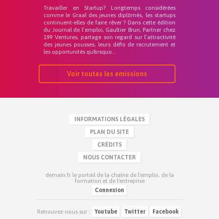
Travailler en Startup? Longtemps considérées
comme le Graal des jeunes diplômés, les startups
continuent-elles de faire rêver ? Dans cette édition
du Journal de l’emploi, Gaultier Brun, Partner chez
199 Ventures, partage son regard sur l’attractivité
des jeunes pousses, leurs défis de recrutement et
les opportunités qu&rsquo...
Voir toutes les emissions
INFORMATIONS LÉGALES
PLAN DU SITE
CRÉDITS
NOUS CONTACTER
demain.fr le portail de la chaîne de l'emploi, de la
formation et de l'entreprise
Connexion
Retrouvez-nous sur :
Youtube
Twitter
Facebook