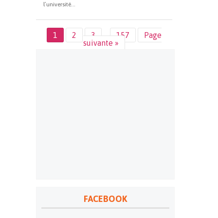
l’université...
1
2
3
…
157
Page
suivante »
FACEBOOK