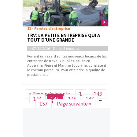
11 - Paroles d'entreprise
TRV: LA PETITE ENTREPRISE QUI A
TOUT D’UNE GRANDE
le
07/11/2016
- Durée
5 minutes
Portant un regard sur les nouveaux locaux de leur
entreprise de travaux publics, située en
Auvergne, Pierre et Martine Souvignet constatent
le chemin parcouru. Pour atteindre la qualité de
prestations...
« Page précédente
1
…
143
144
145
146
147
…
157
Page suivante »