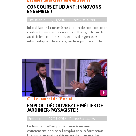
L'agenda de la création d'entreprise
CONCOURS ÉTUDIANT: INNOVONS
ENSEMBLE !
Emission du
09/11/2016
- Durée
2 minutes
Infotel lance la neuvième édition de son concours
étudiant – innovons ensemble. Il s’agit de mettre
au défi les étudiants des écoles d’ingénieurs
informatiques de France, en leur proposant de...
01 - Le Journal de l'Emploi
EMPLOI : DÉCOUVREZ LE MÉTIER DE
JARDINIER-PAYSAGISTE !
Emission du
09/11/2016
- Durée
6 minutes
Le Journal de l’emploi est une émission
entièrement dédiée à l’emploi et à la formation.
Elle vous permet de découvrir des métiers, les