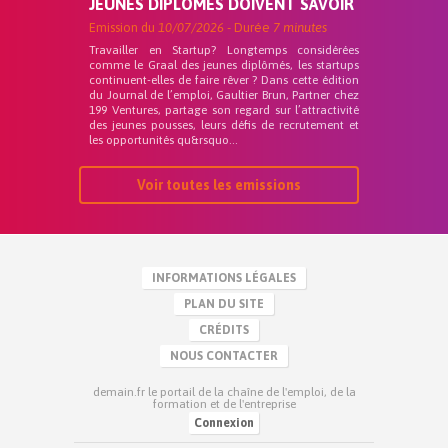
JEUNES DIPLÔMÉS DOIVENT SAVOIR
Emission du
10/07/2026
- Durée
7 minutes
Travailler en Startup? Longtemps considérées
comme le Graal des jeunes diplômés, les startups
continuent-elles de faire rêver ? Dans cette édition
du Journal de l’emploi, Gaultier Brun, Partner chez
199 Ventures, partage son regard sur l’attractivité
des jeunes pousses, leurs défis de recrutement et
les opportunités qu&rsquo...
Voir toutes les emissions
INFORMATIONS LÉGALES
PLAN DU SITE
CRÉDITS
NOUS CONTACTER
demain.fr le portail de la chaîne de l'emploi, de la
formation et de l'entreprise
Connexion