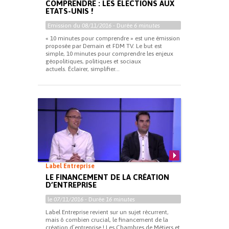
COMPRENDRE : LES ÉLECTIONS AUX
ETATS-UNIS !
Emission du
08/11/2016
- Durée
6 minutes
« 10 minutes pour comprendre » est une émission
proposée par Demain et FDM TV. Le but est
simple, 10 minutes pour comprendre les enjeux
géopolitiques, politiques et sociaux
actuels. Éclairer, simplifier...
Label Entreprise
LE FINANCEMENT DE LA CRÉATION
D’ENTREPRISE
le
07/11/2016
- Durée
16 minutes
Label Entreprise revient sur un sujet récurrent,
mais ô combien crucial, le financement de la
création d’entreprise ! Les Chambres de Métiers et