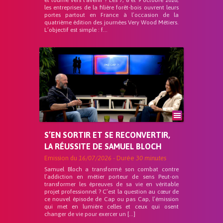
et tourné vers l’avenir ? Les 7, 8 et 9 octobre 2026,
les entreprises de la filière forêt-bois ouvrent leurs
portes partout en France à l’occasion de la
quatrième édition des journées Very Wood Métiers.
L’objectif est simple : f...
S’EN SORTIR ET SE RECONVERTIR,
LA RÉUSSITE DE SAMUEL BLOCH
Emission du
16/07/2026
- Durée
30 minutes
Samuel Bloch a transformé son combat contre
l’addiction en métier porteur de sens Peut-on
transformer les épreuves de sa vie en véritable
projet professionnel ? C’est la question au cœur de
ce nouvel épisode de Cap ou pas Cap, l’émission
qui met en lumière celles et ceux qui osent
changer de vie pour exercer un […]