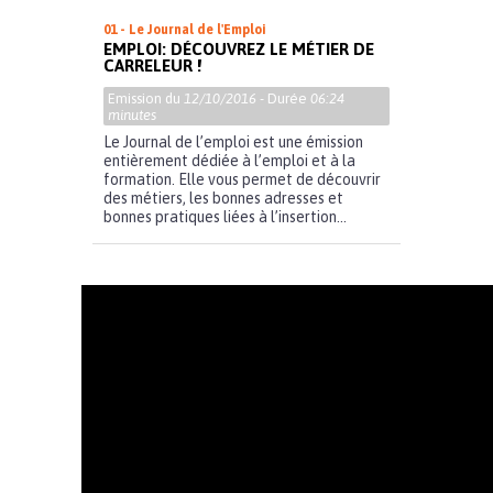
01 - Le Journal de l'Emploi
EMPLOI: DÉCOUVREZ LE MÉTIER DE
CARRELEUR !
Emission du
12/10/2016
- Durée
06:24
minutes
Le Journal de l’emploi est une émission
entièrement dédiée à l’emploi et à la
formation. Elle vous permet de découvrir
des métiers, les bonnes adresses et
bonnes pratiques liées à l’insertion...