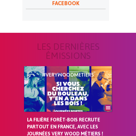
FACEBOOK
LES DERNIÈRES
ÉMISSIONS
LA FILIÈRE FORÊT-BOIS RECRUTE
PARTOUT EN FRANCE, AVEC LES
JOURNÉES VERY WOOD MÉTIERS !