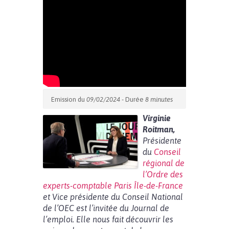
Emission du
09/02/2024
- Durée
8 minutes
Virginie
Roitman,
Présidente
du
Conseil
régional de
l’Ordre des
experts-comptable Paris Île-de-France
et Vice présidente du Conseil National
de l’OEC est l’invitée du Journal de
l’emploi. Elle nous fait découvrir les