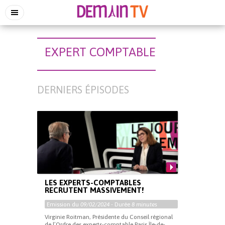
EXPERT COMPTABLE
DERNIERS ÉPISODES
LES EXPERTS-COMPTABLES
RECRUTENT MASSIVEMENT!
Emission du
09/02/2024
- Durée
8 minutes
Virginie Roitman, Présidente du Conseil régional
de l’Ordre des experts-comptable Paris Île-de-