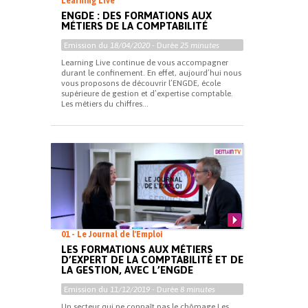
Learning Live
ENGDE : DES FORMATIONS AUX
MÉTIERS DE LA COMPTABILITÉ
Emission du
18/04/2020
- Durée
25 minutes
Learning Live continue de vous accompagner
durant le confinement. En effet, aujourd’hui nous
vous proposons de découvrir l’ENGDE, école
supérieure de gestion et d’expertise comptable.
Les métiers du chiffres...
01 - Le Journal de l'Emploi
LES FORMATIONS AUX MÉTIERS
D’EXPERT DE LA COMPTABILITÉ ET DE
LA GESTION, AVEC L’ENGDE
Emission du
11/12/2019
- Durée
8 minutes
Un secteur qui ne connaît pas le chômage Les