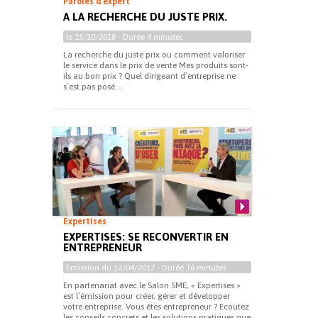
Paroles d'expert
A LA RECHERCHE DU JUSTE PRIX.
le
15/10/2018
- Durée
4 minutes
La recherche du juste prix ou comment valoriser
le service dans le prix de vente Mes produits sont-
ils au bon prix ? Quel dirigeant d’entreprise ne
s’est pas posé...
Expertises
EXPERTISES: SE RECONVERTIR EN
ENTREPRENEUR
Emission du
12/04/2017
- Durée
16 minutes
En partenariat avec le Salon SME, « Expertises »
est l’émission pour créer, gérer et développer
votre entreprise. Vous êtes entrepreneur ? Ecoutez
les conseils concrets et les solutions pratiques que