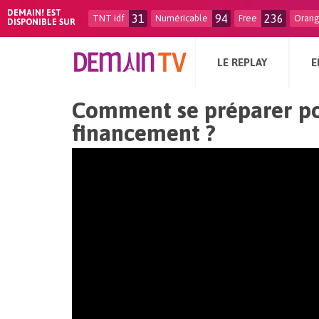
DEMAIN! EST
31
94
236
TNT idf
Numéricable
Free
Oran
DISPONIBLE SUR
LE REPLAY
E
Comment se préparer p
financement ?