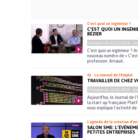
C'est quoi un ingénieur ?
C’EST QUOI UN INGÉN
BÉZIER
Emission du
20/12/2016
- D
C’est quoi un ingénieur ? 
nouveau numéro de « C’est 
profession. Arnaud...
01 - Le Journal de l'Emploi
TRAVAILLER DE CHEZ V
Emission du
22/02/2018
- D
Aujourd’hui, le Journal de 
la start-up française Plat
nous explique l’activité de l
L'agenda de la création d'en
SALON SME: L’ÉVÉNEM
PETITES ENTREPRISES