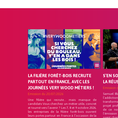
LA FILIÈRE FORÊT-BOIS RECRUTE
S’EN S
PARTOUT EN FRANCE, AVEC LES
LA RÉU
JOURNÉES VERY WOOD MÉTIERS !
Emission 
Emission du
20/07/2026
Samuel Bl
l’addicti
Une filière qui recrute… mais manque de
transforme
candidats Vous cherchez un métier utile, concret
projet pro
et tourné vers l’avenir ? Les 7, 8 et 9 octobre 2026,
de ce no
les entreprises de la filière forêt-bois ouvrent
l’émission
leurs portes partout en France à l’occasion de la
osent chan