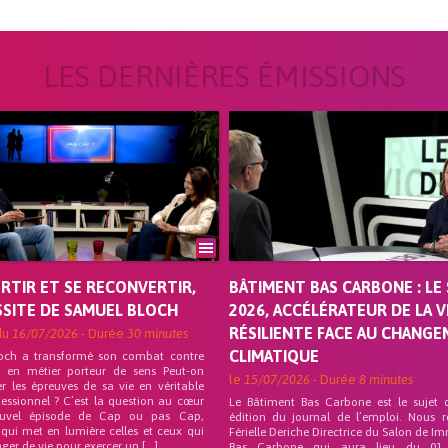
LES DERNIÈRES ÉMISSIONS
ORTIR ET SE RECONVERTIR,
BÂTIMENT BAS CARBONE : LE 
SSITE DE SAMUEL BLOCH
2026, ACCÉLÉRATEUR DE LA V
RÉSILIENTE FACE AU CHANG
du
16/07/2026
- Durée
30 minutes
CLIMATIQUE
och a transformé son combat contre
on en métier porteur de sens Peut-on
le
15/07/2026
- Durée
8 minutes
r les épreuves de sa vie en véritable
fessionnel ? C’est la question au cœur
Le Bâtiment Bas Carbone est le sujet 
uvel épisode de Cap ou pas Cap,
édition du journal de l’emploi. Nous 
 qui met en lumière celles et ceux qui
Férielle Deriche Directrice du Salon de Im
ger de vie pour exercer un […]
Bas Carbone qui aura lieu du 01