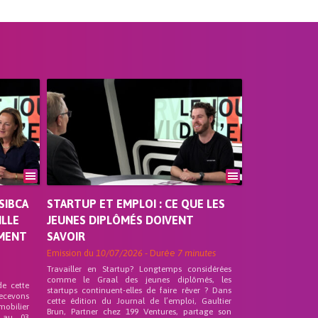
SIBCA
STARTUP ET EMPLOI : CE QUE LES
ILLE
JEUNES DIPLÔMÉS DOIVENT
EMENT
SAVOIR
Emission du
10/07/2026
- Durée
7 minutes
Travailler en Startup? Longtemps considérées
comme le Graal des jeunes diplômés, les
de cette
startups continuent-elles de faire rêver ? Dans
recevons
cette édition du Journal de l’emploi, Gaultier
mobilier
Brun, Partner chez 199 Ventures, partage son
 au 03