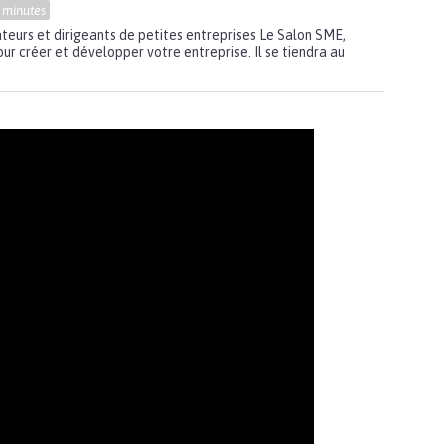
' minutes
teurs et dirigeants de petites entreprises Le Salon SME,
pour créer et développer votre entreprise. Il se tiendra au