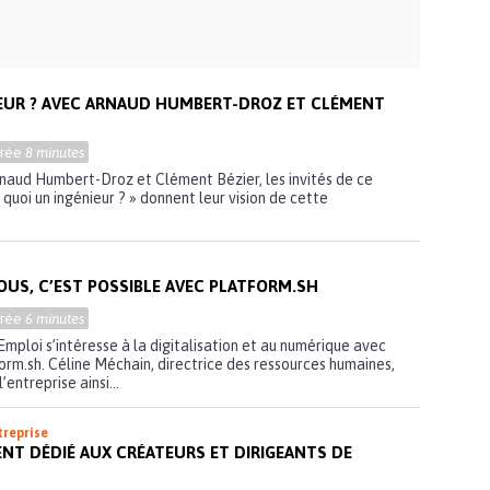
IEUR ? AVEC ARNAUD HUMBERT-DROZ ET CLÉMENT
urée
8 minutes
Arnaud Humbert-Droz et Clément Bézier, les invités de ce
quoi un ingénieur ? » donnent leur vision de cette
OUS, C’EST POSSIBLE AVEC PLATFORM.SH
urée
6 minutes
l’Emploi s’intéresse à la digitalisation et au numérique avec
form.sh. Céline Méchain, directrice des ressources humaines,
’entreprise ainsi...
treprise
ENT DÉDIÉ AUX CRÉATEURS ET DIRIGEANTS DE