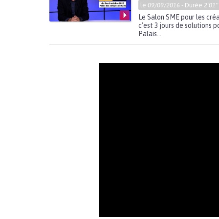
le
09/09/2016
- Durée
2'01'
Le Salon SME pour les créa
c’est 3 jours de solutions 
Palais...