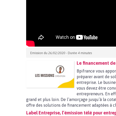
Emission du
26/02/2020
- Durée
4 minutes
Le financement de l
Bpifrance vous appor
préparer avant de sol
entreprise. Le busine
vous devez être con
entrepreneurs. En eff
grand et plus loin. De l’amorçage jusqu’à la cota
offre des solutions de financement adaptées à ch
Label Entreprise, l’émission télé pour entr