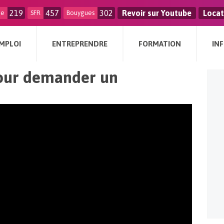
219
457
302
Revoir sur Youtube
Locat
ge
SFR
Bouygues
MPLOI
ENTREPRENDRE
FORMATION
IN
our demander un