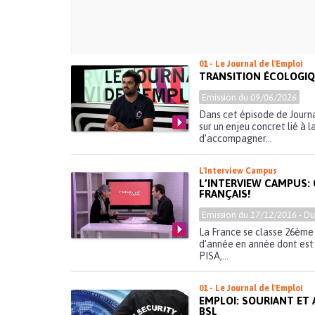
01 - Le Journal de l'Emploi
TRANSITION ÉCOLOGIQ
Emission du
09/06/2026
Dans cet épisode de Journa
sur un enjeu concret lié à 
d’accompagner...
L'Interview Campus
L’INTERVIEW CAMPUS:
FRANÇAIS!
Emission du
17/12/2016
- D
La France se classe 26ème 
d’année en année dont est
PISA,...
01 - Le Journal de l'Emploi
EMPLOI: SOURIANT ET 
BSL