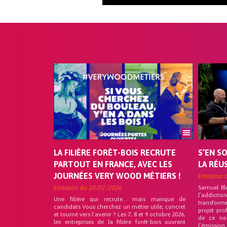
LA FILIÈRE FORÊT-BOIS RECRUTE
S’EN S
PARTOUT EN FRANCE, AVEC LES
LA RÉU
JOURNÉES VERY WOOD MÉTIERS !
Emission 
Emission du
20/07/2026
Samuel Bl
l’addicti
Une filière qui recrute… mais manque de
transforme
candidats Vous cherchez un métier utile, concret
projet pro
et tourné vers l’avenir ? Les 7, 8 et 9 octobre 2026,
de ce no
les entreprises de la filière forêt-bois ouvrent
l’émission