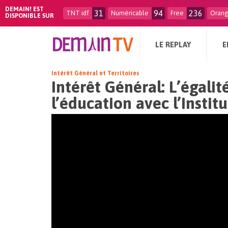
DEMAIN! EST
31
94
236
TNT idf
Numéricable
Free
Oran
DISPONIBLE SUR
LE REPLAY
E
Intérêt Général et Territoires
Intérêt Général: L’égali
l’éducation avec l’Insti