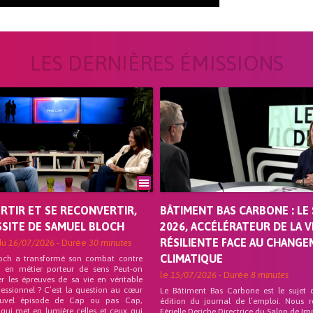
LES DERNIÈRES ÉMISSIONS
ORTIR ET SE RECONVERTIR,
BÂTIMENT BAS CARBONE : LE 
SSITE DE SAMUEL BLOCH
2026, ACCÉLÉRATEUR DE LA V
RÉSILIENTE FACE AU CHANG
du
16/07/2026
- Durée
30 minutes
CLIMATIQUE
och a transformé son combat contre
on en métier porteur de sens Peut-on
le
15/07/2026
- Durée
8 minutes
r les épreuves de sa vie en véritable
fessionnel ? C’est la question au cœur
Le Bâtiment Bas Carbone est le sujet 
uvel épisode de Cap ou pas Cap,
édition du journal de l’emploi. Nous 
 qui met en lumière celles et ceux qui
Férielle Deriche Directrice du Salon de Im