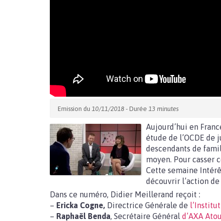
Emission du
10/11/2018
- Durée
13 minutes
Aujourd’hui en France
étude de l’OCDE de ju
descendants de famil
moyen. Pour casser ce
Cette semaine Intérê
découvrir l’action de
Dans ce numéro, Didier Meillerand reçoit :
–
Ericka Cogne,
Directrice Générale de
l’Instit
–
Raphaël Benda
, Secrétaire Général
d’AXA Ato