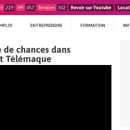
219
457
302
Revoir sur Youtube
Locat
ge
SFR
Bouygues
MPLOI
ENTREPRENDRE
FORMATION
IN
té de chances dans
tut Télémaque