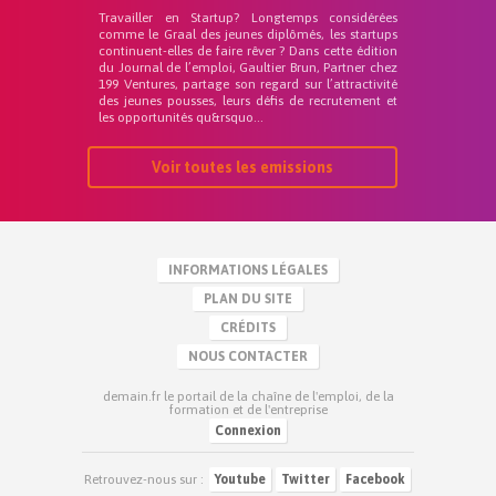
Travailler en Startup? Longtemps considérées
comme le Graal des jeunes diplômés, les startups
continuent-elles de faire rêver ? Dans cette édition
du Journal de l’emploi, Gaultier Brun, Partner chez
199 Ventures, partage son regard sur l’attractivité
des jeunes pousses, leurs défis de recrutement et
les opportunités qu&rsquo...
Voir toutes les emissions
INFORMATIONS LÉGALES
PLAN DU SITE
CRÉDITS
NOUS CONTACTER
demain.fr le portail de la chaîne de l'emploi, de la
formation et de l'entreprise
Connexion
Retrouvez-nous sur :
Youtube
Twitter
Facebook