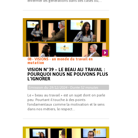
enfermer les générations dans des cases ou,...
08 - VISIONS - un monde du travail en
mutation
VISION N°39 – LE BEAU AU TRAVAIL :
POURQUOI NOUS NE POUVONS PLUS
L’IGNORER
Emission du
19/12/2024
- Durée
52 minutes
Le « beau au travail » est un sujet dont on parle
peu. Pourtant il touche à des points
fondamentaux comme la motivation et le sens
dans nos métiers, le respect...