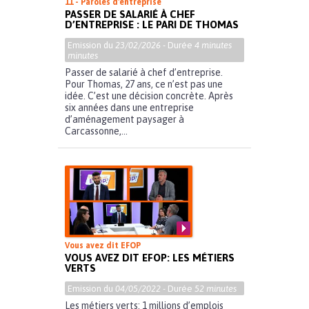
11 - Paroles d'entreprise
PASSER DE SALARIÉ À CHEF
D’ENTREPRISE : LE PARI DE THOMAS
Emission du
23/02/2026
- Durée
4 minutes
minutes
Passer de salarié à chef d’entreprise.
Pour Thomas, 27 ans, ce n’est pas une
idée. C’est une décision concrète. Après
six années dans une entreprise
d’aménagement paysager à
Carcassonne,...
Vous avez dit EFOP
VOUS AVEZ DIT EFOP: LES MÉTIERS
VERTS
Emission du
04/05/2022
- Durée
52 minutes
Les métiers verts: 1 millions d’emplois