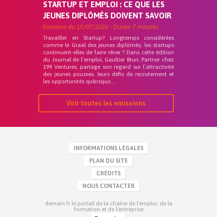
STARTUP ET EMPLOI : CE QUE LES
JEUNES DIPLÔMÉS DOIVENT SAVOIR
Emission du
10/07/2026
- Durée
7 minutes
Travailler en Startup? Longtemps considérées
comme le Graal des jeunes diplômés, les startups
continuent-elles de faire rêver ? Dans cette édition
du Journal de l’emploi, Gaultier Brun, Partner chez
199 Ventures, partage son regard sur l’attractivité
des jeunes pousses, leurs défis de recrutement et
les opportunités qu&rsquo...
Voir toutes les emissions
INFORMATIONS LÉGALES
PLAN DU SITE
CRÉDITS
NOUS CONTACTER
demain.fr le portail de la chaîne de l'emploi, de la
formation et de l'entreprise