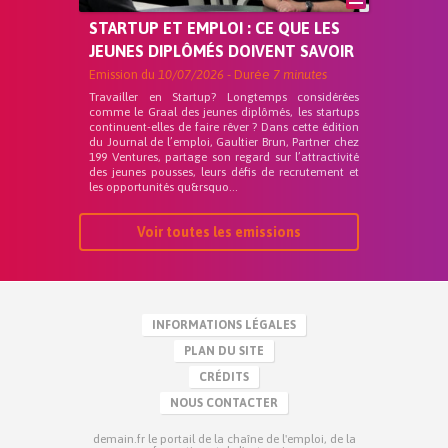
STARTUP ET EMPLOI : CE QUE LES
JEUNES DIPLÔMÉS DOIVENT SAVOIR
Emission du
10/07/2026
- Durée
7 minutes
Travailler en Startup? Longtemps considérées
comme le Graal des jeunes diplômés, les startups
continuent-elles de faire rêver ? Dans cette édition
du Journal de l’emploi, Gaultier Brun, Partner chez
199 Ventures, partage son regard sur l’attractivité
des jeunes pousses, leurs défis de recrutement et
les opportunités qu&rsquo...
Voir toutes les emissions
INFORMATIONS LÉGALES
PLAN DU SITE
CRÉDITS
NOUS CONTACTER
demain.fr le portail de la chaîne de l'emploi, de la