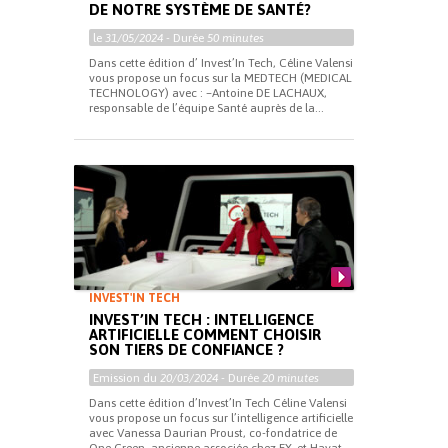
DE NOTRE SYSTÈME DE SANTÉ?
le
31/05/2024
- Durée
50 minutes
Dans cette édition d’ Invest’In Tech, Céline Valensi
vous propose un focus sur la MEDTECH (MEDICAL
TECHNOLOGY) avec : –Antoine DE LACHAUX,
responsable de l’équipe Santé auprès de la...
INVEST'IN TECH
INVEST’IN TECH : INTELLIGENCE
ARTIFICIELLE COMMENT CHOISIR
SON TIERS DE CONFIANCE ?
Emission du
20/03/2024
- Durée
20 minutes
Dans cette édition d’Invest’In Tech Céline Valensi
vous propose un focus sur l’intelligence artificielle
avec Vanessa Daurian Proust, co-fondatrice de
One Green, ancienne associée chez EY, et Hayat