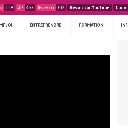
219
457
302
Revoir sur Youtube
Locat
ge
SFR
Bouygues
MPLOI
ENTREPRENDRE
FORMATION
IN