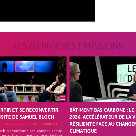
LES DERNIÈRES ÉMISSIONS
ORTIR ET SE RECONVERTIR,
BÂTIMENT BAS CARBONE : LE 
SSITE DE SAMUEL BLOCH
2026, ACCÉLÉRATEUR DE LA V
RÉSILIENTE FACE AU CHANG
du
16/07/2026
- Durée
30 minutes
CLIMATIQUE
och a transformé son combat contre
on en métier porteur de sens Peut-on