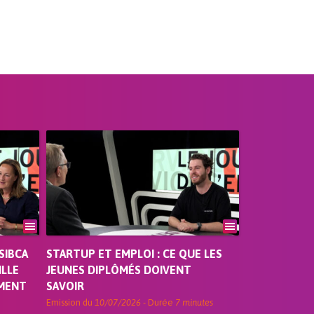
SIBCA
STARTUP ET EMPLOI : CE QUE LES
ILLE
JEUNES DIPLÔMÉS DOIVENT
EMENT
SAVOIR
Emission du
10/07/2026
- Durée
7 minutes