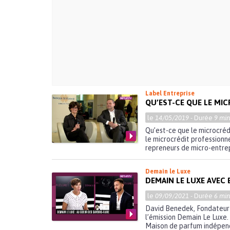
Label Entreprise
QU’EST-CE QUE LE MI
le
14/05/2019
- Durée
9 min
Qu’est-ce que le microcréd
le microcrédit professionn
repreneurs de micro-entrepr
Demain le Luxe
DEMAIN LE LUXE AVEC
le
09/09/2021
- Durée
6 min
David Benedek, Fondateur 
l’émission Demain Le Luxe
Maison de parfum indépend