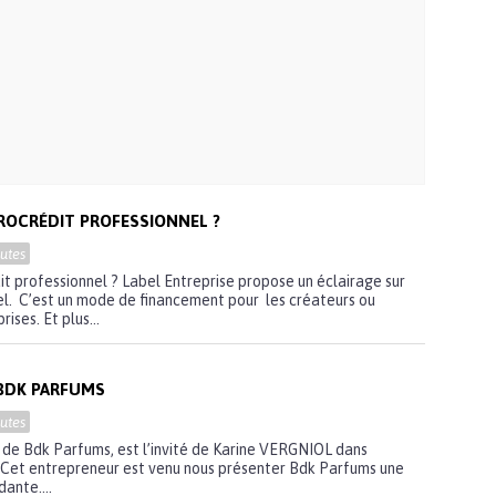
CROCRÉDIT PROFESSIONNEL ?
utes
it professionnel ? Label Entreprise propose un éclairage sur
el. C’est un mode de financement pour les créateurs ou
ises. Et plus...
 BDK PARFUMS
utes
de Bdk Parfums, est l’invité de Karine VERGNIOL dans
. Cet entrepreneur est venu nous présenter Bdk Parfums une
ante....