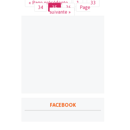
« Page précédente
1
…
33
34
35
36
Page
suivante »
FACEBOOK