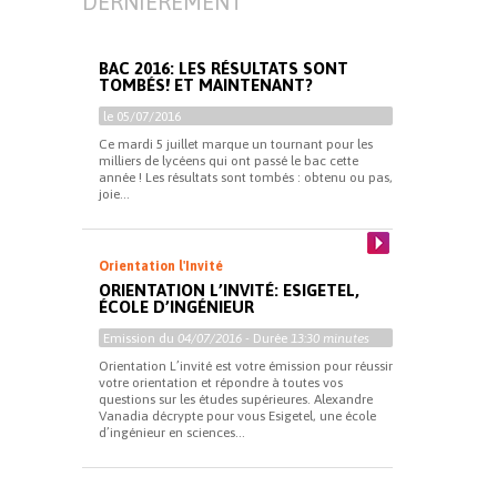
DERNIÈREMENT
BAC 2016: LES RÉSULTATS SONT
TOMBÉS! ET MAINTENANT?
le 05/07/2016
Ce mardi 5 juillet marque un tournant pour les
milliers de lycéens qui ont passé le bac cette
année ! Les résultats sont tombés : obtenu ou pas,
joie...
Orientation l'Invité
ORIENTATION L’INVITÉ: ESIGETEL,
ÉCOLE D’INGÉNIEUR
Emission du
04/07/2016
- Durée
13:30 minutes
Orientation L’invité est votre émission pour réussir
votre orientation et répondre à toutes vos
questions sur les études supérieures. Alexandre
Vanadia décrypte pour vous Esigetel, une école
d’ingénieur en sciences...