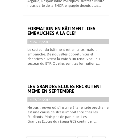
Argaud, Responsable Politiques Diversité Mixité
nous parle de la SNCF, engagée depuis plus...
FORMATION EN BÂTIMENT: DES
EMBAUCHES À LA CLÉ!
le 29/06/2016
Le secteur du bâtiment est en crise, mais il
embauche. De nouvelles opportunités et
chantiers ouvrent la voie à un renouveau du
secteur du BTP. Quelles sont les formations...
LES GRANDES ECOLES RECRUTENT
MÊME EN SEPTEMBRE
le 27/06/2016
Ne pas trouver où s’inscrire à la rentrée prochaine
est une cause de stress importante chez les
étudiants. Mais pas de panique ! Les
Grandes Ecoles du réseau GES continuent...