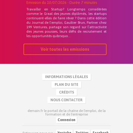
Emission du
10/07/2026
- Durée
7 minutes
Travailler en Startup? Longtemps considérées
comme le Graal des jeunes diplômés, les startups
continuent-elles de faire rêver ? Dans cette édition
du Journal de l’emploi, Gaultier Brun, Partner chez
199 Ventures, partage son regard sur l’attractivité
des jeunes pousses, leurs défis de recrutement et
les opportunités qu&rsquo...
Voir toutes les emissions
INFORMATIONS LÉGALES
PLAN DU SITE
CRÉDITS
NOUS CONTACTER
demain.fr le portail de la chaîne de l'emploi, de la
formation et de l'entreprise
Connexion