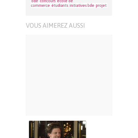
bde
concours
école de
commerce
étudiants
initiatives bde
projet
VOUS AIMEREZ AUSSI