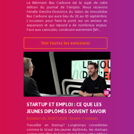
Le Bâtiment Bas Carbone est le sujet de cette
édition du journal de l’emploi. Nous recevons
Férielle Deriche Directrice du Salon de Immobilier
Bas Carbone qui aura lieu du 01 au 03 septembre.
L’occasion pour faire le point sur un secteur en
expansion et qui répond a de nombreux enjeux.
Face aux canicules, construire autrement [&h...
Voir toutes les emissions
STARTUP ET EMPLOI : CE QUE LES
JEUNES DIPLÔMÉS DOIVENT SAVOIR
Emission du
10/07/2026
- Durée
7 minutes
Travailler en Startup? Longtemps considérées
comme le Graal des jeunes diplômés, les startups
continuent-elles de faire rêver ? Dans cette édition