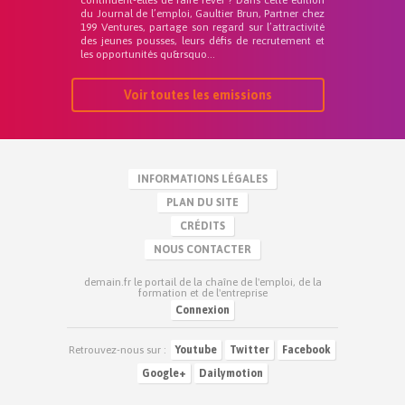
du Journal de l’emploi, Gaultier Brun, Partner chez
199 Ventures, partage son regard sur l’attractivité
des jeunes pousses, leurs défis de recrutement et
les opportunités qu&rsquo...
Voir toutes les emissions
INFORMATIONS LÉGALES
PLAN DU SITE
CRÉDITS
NOUS CONTACTER
demain.fr le portail de la chaîne de l'emploi, de la
formation et de l'entreprise
Connexion
Retrouvez-nous sur :
Youtube
Twitter
Facebook
Google+
Dailymotion