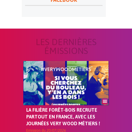
LES DERNIÈRES
ÉMISSIONS
LA FILIÈRE FORÊT-BOIS RECRUTE
PARTOUT EN FRANCE, AVEC LES
JOURNÉES VERY WOOD MÉTIERS !
Emission du
20/07/2026