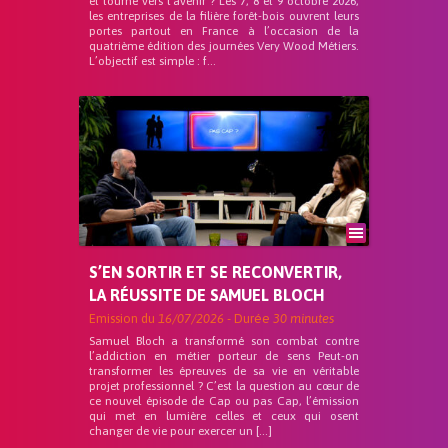
et tourné vers l’avenir ? Les 7, 8 et 9 octobre 2026,
les entreprises de la filière forêt-bois ouvrent leurs
portes partout en France à l’occasion de la
quatrième édition des journées Very Wood Métiers.
L’objectif est simple : f...
S’EN SORTIR ET SE RECONVERTIR,
LA RÉUSSITE DE SAMUEL BLOCH
Emission du
16/07/2026
- Durée
30 minutes
Samuel Bloch a transformé son combat contre
l’addiction en métier porteur de sens Peut-on
transformer les épreuves de sa vie en véritable
projet professionnel ? C’est la question au cœur de
ce nouvel épisode de Cap ou pas Cap, l’émission
qui met en lumière celles et ceux qui osent
changer de vie pour exercer un […]