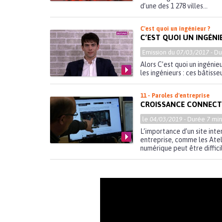
d’une des 1 278 villes...
C'est quoi un ingénieur ?
C’EST QUOI UN INGÉNI
Emission du
07/03/2017
- D
Alors C’est quoi un ingénie
les ingénieurs : ces bâtisse
11 - Paroles d'entreprise
CROISSANCE CONNECTÉ
le
04/03/2019
- Durée
7 min
L’importance d’un site int
entreprise, comme les Atel
numérique peut être difficile