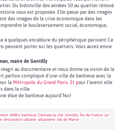
rtier. Du bidonville des années 50 au quartier rénové
toire vous est proposée. Elle passe par des images
ment des images de la crise économique dans les
omprendre le bouleversement social, économique,
le à quelques encablure du périphérique parisien! Ce
s peuvent porter sur les quartiers. Vous aurez envie
man, maire de Gentilly
 réagit au documentaire et nous donne sa vision de la
ort parfois compliqué d’une ville de banlieue avec la
 sur la
Métropole du Grand Paris. Et p
our l’avenir elle
 dans la ville.
une élue de banlieue aujourd’hui!
ment
ANRU
banlieue
Demain la cité
Gentilly
Île-de-France
Le
an
rénovation urbaine
urbanisme
Val de Marne