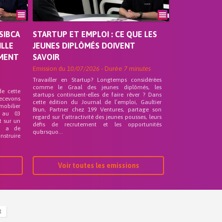
SIBCA
STARTUP ET EMPLOI : CE QUE LES
ILLE
JEUNES DIPLÔMÉS DOIVENT
EMENT
SAVOIR
Emission du
10/07/2026
- Durée
7 minutes
Travailler en Startup? Longtemps considérées
comme le Graal des jeunes diplômés, les
de cette
startups continuent-elles de faire rêver ? Dans
recevons
cette édition du Journal de l’emploi, Gaultier
mobilier
Brun, Partner chez 199 Ventures, partage son
 au 03
regard sur l’attractivité des jeunes pousses, leurs
t sur un
défis de recrutement et les opportunités
nd a de
qu&rsquo...
nstruire
Voir toutes les emissions
R