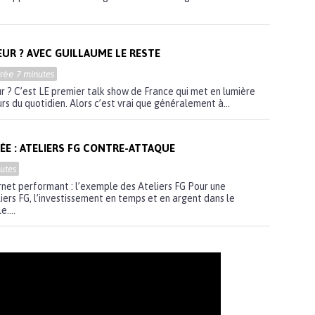
EUR ? AVEC GUILLAUME LE RESTE
urée
7 minutes
ur ? C’est LE premier talk show de France qui met en lumière
urs du quotidien. Alors c’est vrai que généralement à...
E : ATELIERS FG CONTRE-ATTAQUE
utes
ernet performant : l’exemple des Ateliers FG Pour une
iers FG, l’investissement en temps et en argent dans le
....