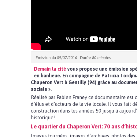
Emission du
09/07/2016
- Durée
80 minutes
Demain la cité
vous propose une émission spé
en banlieue. En compagnie de Patricia Tordjman
Chaperon Vert à Gentilly (94) grâce au documen
sociale ».
Réalisé par Fabien Franey ce documentaire est c
d’élus et d’acteurs de la vie locale. Il vous fait 
construction dans les années 50 jusqu’à aujourd
historique!
Le quartier du Chaperon Vert: 70 ans d’histo
Images tournées, images d’archives, photos des