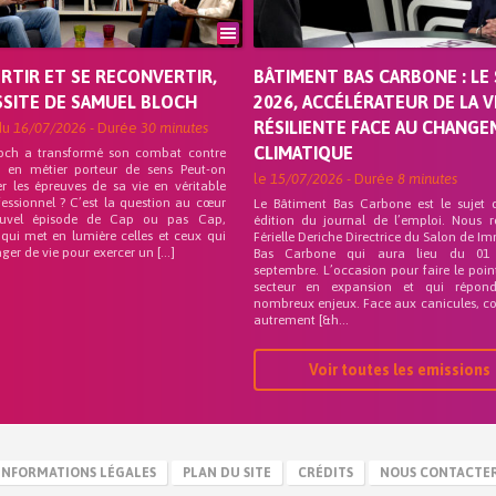
ORTIR ET SE RECONVERTIR,
BÂTIMENT BAS CARBONE : LE 
SSITE DE SAMUEL BLOCH
2026, ACCÉLÉRATEUR DE LA V
RÉSILIENTE FACE AU CHANG
du
16/07/2026
- Durée
30 minutes
CLIMATIQUE
och a transformé son combat contre
on en métier porteur de sens Peut-on
le
15/07/2026
- Durée
8 minutes
r les épreuves de sa vie en véritable
fessionnel ? C’est la question au cœur
Le Bâtiment Bas Carbone est le sujet 
uvel épisode de Cap ou pas Cap,
édition du journal de l’emploi. Nous 
 qui met en lumière celles et ceux qui
Férielle Deriche Directrice du Salon de Im
ger de vie pour exercer un […]
Bas Carbone qui aura lieu du 01
septembre. L’occasion pour faire le poin
secteur en expansion et qui répo
nombreux enjeux. Face aux canicules, co
autrement [&h...
Voir toutes les emissions
INFORMATIONS LÉGALES
PLAN DU SITE
CRÉDITS
NOUS CONTACTE