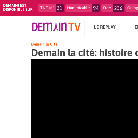
DEMAIN! EST
31
94
236
TNT idf
Numéricable
Free
Oran
DISPONIBLE SUR
LE REPLAY
E
Demain la Cité
Demain la cité: histoire 