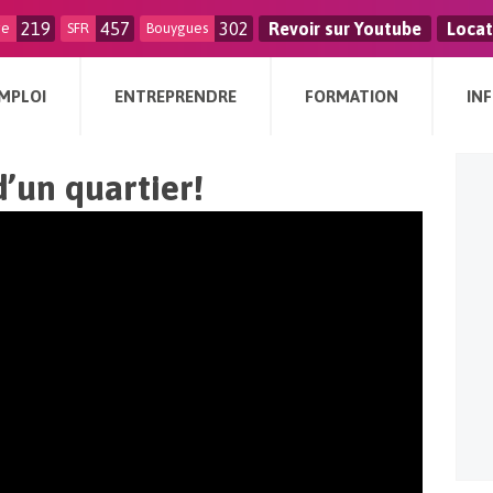
219
457
302
Revoir sur Youtube
Locat
ge
SFR
Bouygues
MPLOI
ENTREPRENDRE
FORMATION
IN
d’un quartier!