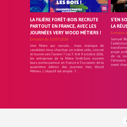
LA FILIÈRE FORÊT-BOIS RECRUTE
S’EN S
PARTOUT EN FRANCE, AVEC LES
LA RÉU
JOURNÉES VERY WOOD MÉTIERS !
Emission 
Emission du
20/07/2026
Samuel Bl
l’addicti
Une filière qui recrute… mais manque de
transforme
candidats Vous cherchez un métier utile, concret
projet pro
et tourné vers l’avenir ? Les 7, 8 et 9 octobre 2026,
de ce no
les entreprises de la filière forêt-bois ouvrent
l’émission
leurs portes partout en France à l’occasion de la
osent chan
quatrième édition des journées Very Wood
Métiers. L’objectif est simple : f...