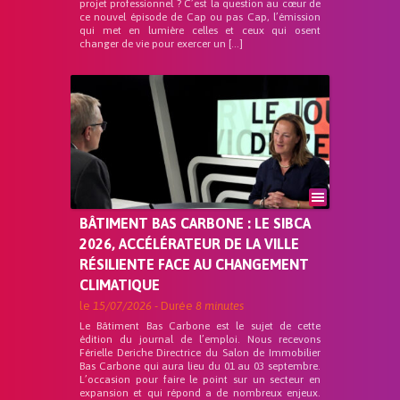
projet professionnel ? C’est la question au cœur de
ce nouvel épisode de Cap ou pas Cap, l’émission
qui met en lumière celles et ceux qui osent
changer de vie pour exercer un […]
BÂTIMENT BAS CARBONE : LE SIBCA
2026, ACCÉLÉRATEUR DE LA VILLE
RÉSILIENTE FACE AU CHANGEMENT
CLIMATIQUE
le
15/07/2026
- Durée
8 minutes
Le Bâtiment Bas Carbone est le sujet de cette
édition du journal de l’emploi. Nous recevons
Férielle Deriche Directrice du Salon de Immobilier
Bas Carbone qui aura lieu du 01 au 03 septembre.
L’occasion pour faire le point sur un secteur en
expansion et qui répond a de nombreux enjeux.