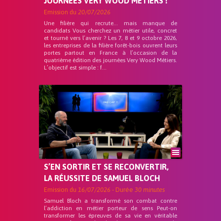
JOURNÉES VERY WOOD MÉTIERS !
Emission du
20/07/2026
Une filière qui recrute… mais manque de
candidats Vous cherchez un métier utile, concret
et tourné vers l’avenir ? Les 7, 8 et 9 octobre 2026,
les entreprises de la filière forêt-bois ouvrent leurs
portes partout en France à l’occasion de la
quatrième édition des journées Very Wood Métiers.
L’objectif est simple : f...
S’EN SORTIR ET SE RECONVERTIR,
LA RÉUSSITE DE SAMUEL BLOCH
Emission du
16/07/2026
- Durée
30 minutes
Samuel Bloch a transformé son combat contre
l’addiction en métier porteur de sens Peut-on
transformer les épreuves de sa vie en véritable