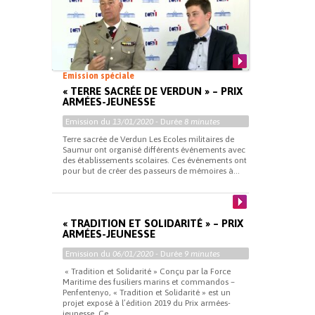
Emission spéciale
« TERRE SACRÉE DE VERDUN » – PRIX
ARMÉES-JEUNESSE
Emission du
13/01/2020
- Durée
8 minutes
Terre sacrée de Verdun Les Ecoles militaires de
Saumur ont organisé différents événements avec
des établissements scolaires. Ces événements ont
pour but de créer des passeurs de mémoires à...
« TRADITION ET SOLIDARITÉ » – PRIX
ARMÉES-JEUNESSE
Emission du
06/01/2020
- Durée
9 minutes
« Tradition et Solidarité » Conçu par la Force
Maritime des fusiliers marins et commandos –
Penfentenyo, « Tradition et Solidarité » est un
projet exposé à l’édition 2019 du Prix armées-
jeunesse. Ce...