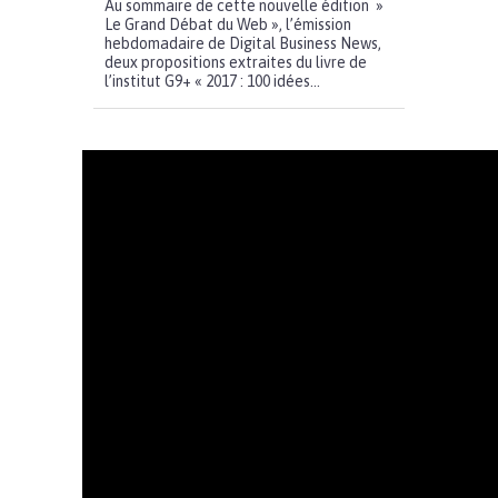
Au sommaire de cette nouvelle édition »
Le Grand Débat du Web », l’émission
hebdomadaire de Digital Business News,
deux propositions extraites du livre de
l’institut G9+ « 2017 : 100 idées...