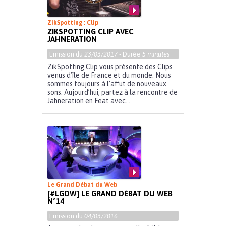
ZikSpotting : Clip
ZIKSPOTTING CLIP AVEC
JAHNERATION
Emission du
23/03/2017
- Durée
5 minutes
ZikSpotting Clip vous présente des Clips
venus d’île de France et du monde. Nous
sommes toujours à l’affut de nouveaux
sons. Aujourd’hui, partez à la rencontre de
Jahneration en Feat avec...
Le Grand Débat du Web
[#LGDW] LE GRAND DÉBAT DU WEB
N°14
Emission du
04/03/2016