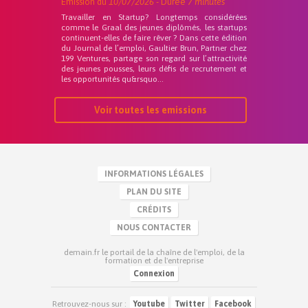
Emission du
10/07/2026
- Durée
7 minutes
Travailler en Startup? Longtemps considérées
comme le Graal des jeunes diplômés, les startups
continuent-elles de faire rêver ? Dans cette édition
du Journal de l’emploi, Gaultier Brun, Partner chez
199 Ventures, partage son regard sur l’attractivité
des jeunes pousses, leurs défis de recrutement et
les opportunités qu&rsquo...
Voir toutes les emissions
INFORMATIONS LÉGALES
PLAN DU SITE
CRÉDITS
NOUS CONTACTER
demain.fr le portail de la chaîne de l'emploi, de la
formation et de l'entreprise
Connexion
Retrouvez-nous sur :
Youtube
Twitter
Facebook