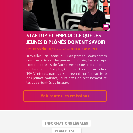
STARTUP ET EMPLOI : CE QUE LES
JEUNES DIPLÔMÉS DOIVENT SAVOIR
Emission du
10/07/2026
- Durée
7 minutes
Travailler en Startup? Longtemps considérées
comme le Graal des jeunes diplômés, les startups
continuent-elles de faire rêver ? Dans cette édition
du Journal de l’emploi, Gaultier Brun, Partner chez
199 Ventures, partage son regard sur l’attractivité
des jeunes pousses, leurs défis de recrutement et
les opportunités qu&rsquo...
Voir toutes les emissions
INFORMATIONS LÉGALES
PLAN DU SITE