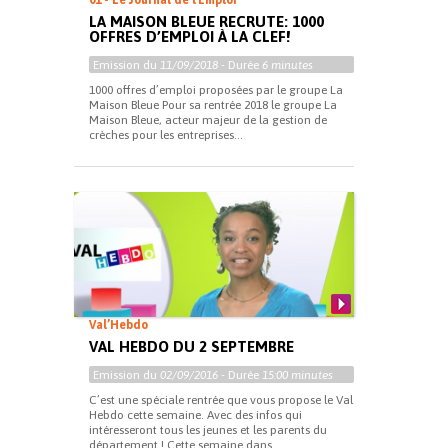
01 - Le Journal de l'Emploi
LA MAISON BLEUE RECRUTE: 1000
OFFRES D’EMPLOI À LA CLEF!
Emission du
11/09/2018
- Durée
6 minutes
1000 offres d’emploi proposées par le groupe La
Maison Bleue Pour sa rentrée 2018 le groupe La
Maison Bleue, acteur majeur de la gestion de
crèches pour les entreprises...
Val’Hebdo
VAL HEBDO DU 2 SEPTEMBRE
Emission du
02/09/2016
- Durée
15:00 minutes
C’est une spéciale rentrée que vous propose le Val
Hebdo cette semaine. Avec des infos qui
intéresseront tous les jeunes et les parents du
département ! Cette semaine dans...