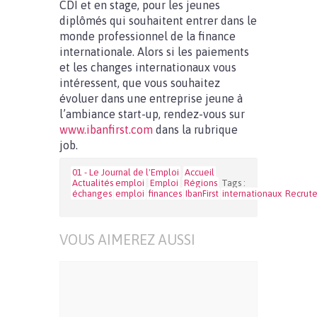
CDI et en stage, pour les jeunes
diplômés qui souhaitent entrer dans le
monde professionnel de la finance
internationale. Alors si les paiements
et les changes internationaux vous
intéressent, que vous souhaitez
évoluer dans une entreprise jeune à
l’ambiance start-up, rendez-vous sur
www.ibanfirst.com
dans la rubrique
job.
01 - Le Journal de l'Emploi
Accueil
Actualités emploi
Emploi
Régions
Tags :
échanges
emploi
finances
IbanFirst
internationaux
Recrut
VOUS AIMEREZ AUSSI