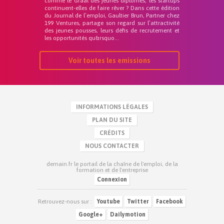
comme le Graal des jeunes diplômés, les startups
continuent-elles de faire rêver ? Dans cette édition
du Journal de l’emploi, Gaultier Brun, Partner chez
199 Ventures, partage son regard sur l’attractivité
des jeunes pousses, leurs défis de recrutement et
les opportunités qu&rsquo...
Voir toutes les emissions
INFORMATIONS LÉGALES
PLAN DU SITE
CRÉDITS
NOUS CONTACTER
demain.fr le portail de la chaîne de l'emploi, de la
formation et de l'entreprise
Connexion
Retrouvez-nous sur :
Youtube
Twitter
Facebook
Google+
Dailymotion