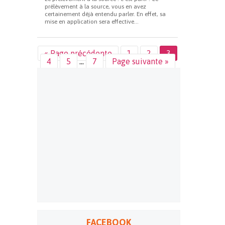
prélèvement à la source, vous en avez
certainement déjà entendu parler. En effet, sa
mise en application sera effective...
« Page précédente
1
2
3
4
5
…
7
Page suivante »
FACEBOOK