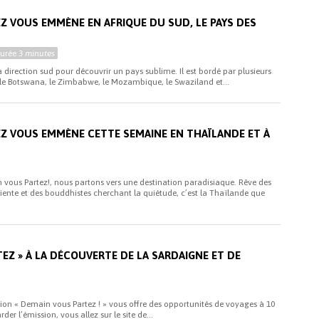
Z VOUS EMMÈNE EN AFRIQUE DU SUD, LE PAYS DES
Durée
3 minutes
 direction sud pour découvrir un pays sublime. Il est bordé par plusieurs
 le Botswana, le Zimbabwe, le Mozambique, le Swaziland et...
Z VOUS EMMÈNE CETTE SEMAINE EN THAÏLANDE ET À
vous Partez!, nous partons vers une destination paradisiaque. Rêve des
niente et des bouddhistes cherchant la quiétude, c’est la Thaïlande que
EZ » À LA DÉCOUVERTE DE LA SARDAIGNE ET DE
sion « Demain vous Partez ! » vous offre des opportunités de voyages à 10
rder l’émission, vous allez sur le site de...