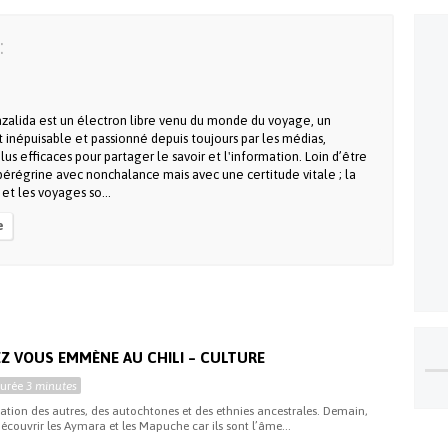
:
zalida est un électron libre venu du monde du voyage, un
 inépuisable et passionné depuis toujours par les médias,
lus efficaces pour partager le savoir et l'information. Loin d’être
l pérégrine avec nonchalance mais avec une certitude vitale ; la
 et les voyages so...
e
Z VOUS EMMÈNE AU CHILI – CULTURE
Durée
3 minutes
ation des autres, des autochtones et des ethnies ancestrales. Demain,
découvrir les Aymara et les Mapuche car ils sont l’âme...