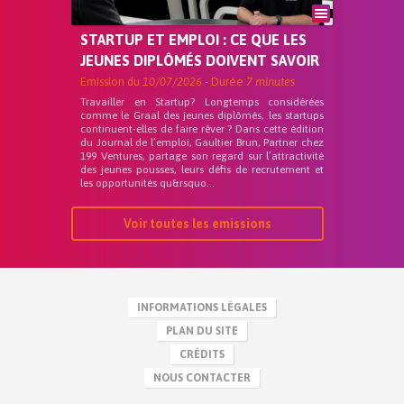
STARTUP ET EMPLOI : CE QUE LES
JEUNES DIPLÔMÉS DOIVENT SAVOIR
Emission du
10/07/2026
- Durée
7 minutes
Travailler en Startup? Longtemps considérées
comme le Graal des jeunes diplômés, les startups
continuent-elles de faire rêver ? Dans cette édition
du Journal de l’emploi, Gaultier Brun, Partner chez
199 Ventures, partage son regard sur l’attractivité
des jeunes pousses, leurs défis de recrutement et
les opportunités qu&rsquo...
Voir toutes les emissions
INFORMATIONS LÉGALES
PLAN DU SITE
CRÉDITS
NOUS CONTACTER