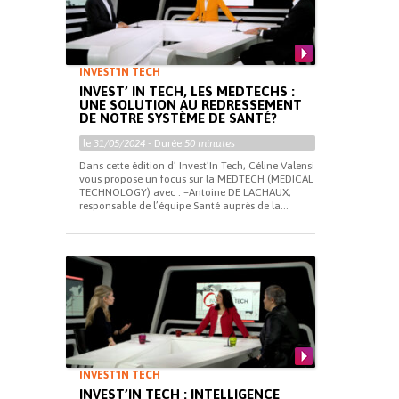
INVEST'IN TECH
INVEST’ IN TECH, LES MEDTECHS :
UNE SOLUTION AU REDRESSEMENT
DE NOTRE SYSTÈME DE SANTÉ?
le
31/05/2024
- Durée
50 minutes
Dans cette édition d’ Invest’In Tech, Céline Valensi
vous propose un focus sur la MEDTECH (MEDICAL
TECHNOLOGY) avec : –Antoine DE LACHAUX,
responsable de l’équipe Santé auprès de la...
INVEST'IN TECH
INVEST’IN TECH : INTELLIGENCE