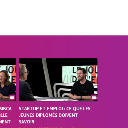
SIBCA
STARTUP ET EMPLOI : CE QUE LES
ILLE
JEUNES DIPLÔMÉS DOIVENT
EMENT
SAVOIR