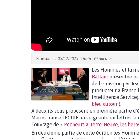
Emission du
05/12/2025
- Durée
90 minutes
Les Hommes et la mer
Battant
présentée pa
de l’émission par Jea
producteur à France In
Intelligence Service).
bleu autour
).
A deux ils vous proposent en première partie d
Marie-France LECUIR, enseignante en lettres, an
l’ouvrage de
« Pêcheurs à Terre-Neuve, les héros
En deuxième partie de cette édition les Hommes