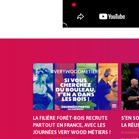
LA FILIÈRE FORÊT-BOIS RECRUTE
S’EN S
PARTOUT EN FRANCE, AVEC LES
LA RÉU
JOURNÉES VERY WOOD MÉTIERS !
Emission 