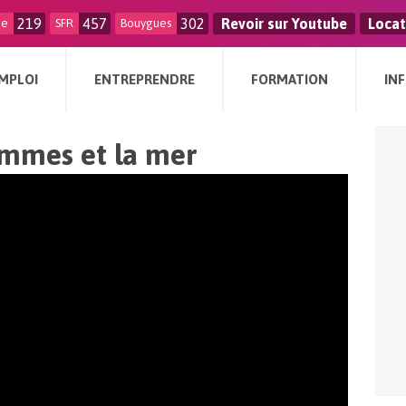
219
457
302
Revoir sur Youtube
Locat
ge
SFR
Bouygues
MPLOI
ENTREPRENDRE
FORMATION
IN
ommes et la mer