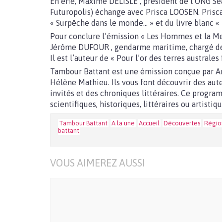
En effe, Maxime DELISLE , président de l’ONG Se
Futuropolis) échange avec Prisca LOOSEN. Prisca
« Surpêche dans le monde… » et du livre blanc «
Pour conclure l’émission « Les Hommes et la Me
Jérôme DUFOUR , gendarme maritime, chargé de l
Il est l’auteur de « Pour l’or des terres australes
Tambour Battant est une émission conçue par An
Hélène Mathieu. Ils vous font découvrir des aut
invités et des chroniques littéraires. Ce progr
scientifiques, historiques, littéraires ou artist
Tambour Battant
A la une
Accueil
Découvertes
Régio
battant
VOUS AIMEREZ AUSSI