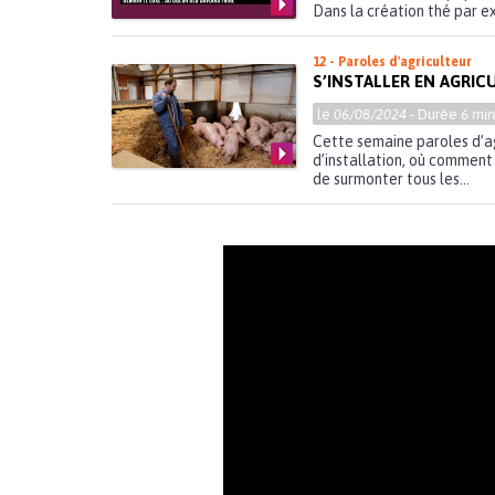
Dans la création thé par ex
12 - Paroles d'agriculteur
S’INSTALLER EN AGRIC
le
06/08/2024
- Durée
6 min
Cette semaine paroles d’ag
d’installation, où comment
de surmonter tous les...