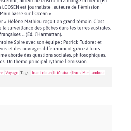
astemik , auteur de la BD « on a mangé la mer » (Éd.
 LOOSEN est journaliste , auteure de l’émission
 Main basse sur l’Océan »
r » Hélène Mathieu reçoit en grand témoin. C’est
a surveillance des pêches dans les terres australes.
 françaises … (Éd. l’Harmattan).
toine Spire avec son équipe : Patrick Tudoret et
eurs et des ouvrages différemment grâce à leurs
amme aborde des questions sociales, philosophiques,
iques. Un thème principal rythme l’émission.
ns
Voyage
Tags :
Jean Lebrun
littérature
livres
Mer
tambour