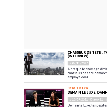
CHASSEUR DE TÊTE : 
(INTERVIEW)
le 02/11/2017
Alors que le chômage dimin
chasseurs de tête démarche
employé dans...
Demain le Luxe
DEMAIN LE LUXE: DAM
le
10/09/2021
- Durée
11 mi
Demain le Luxe: les pépites