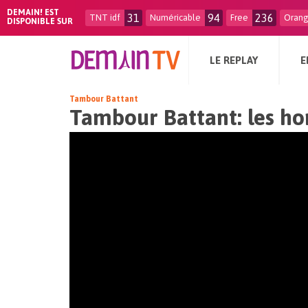
DEMAIN! EST
31
94
236
TNT idf
Numéricable
Free
Oran
DISPONIBLE SUR
LE REPLAY
E
Tambour Battant
Tambour Battant: les h