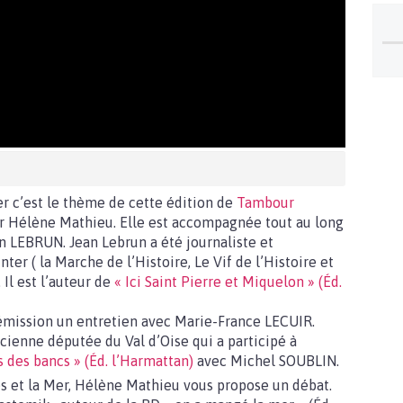
 c’est le thème de cette édition de
Tambour
r Hélène Mathieu. Elle est accompagnée tout au long
n LEBRUN. Jean Lebrun a été journaliste et
ter ( la Marche de l’Histoire, Le Vif de l’Histoire et
 Il est l’auteur de
« Ici Saint Pierre et Miquelon » (Éd.
’émission un entretien avec Marie-France LECUIR.
cienne députée du Val d’Oise qui a participé à
 des bancs » (Éd. l’Harmattan)
avec Michel SOUBLIN.
 et la Mer, Hélène Mathieu vous propose un débat.